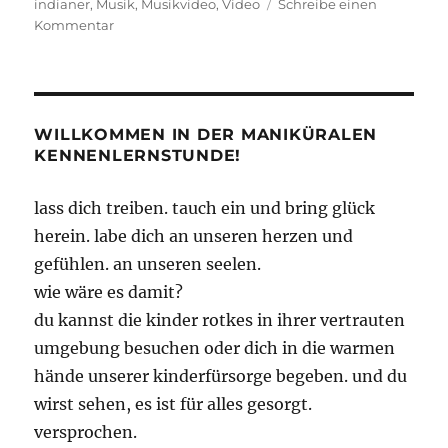
indianer
,
Musik
,
Musikvideo
,
Video
Schreibe einen
zu
Kommentar
Ein
kleiner
Indianer
WILLKOMMEN IN DER MANIKÜRALEN
KENNENLERNSTUNDE!
lass dich treiben. tauch ein und bring glück
herein. labe dich an unseren herzen und
gefühlen. an unseren seelen.
wie wäre es damit?
du kannst die kinder rotkes in ihrer vertrauten
umgebung besuchen oder dich in die warmen
hände unserer kinderfürsorge begeben. und du
wirst sehen, es ist für alles gesorgt.
versprochen.