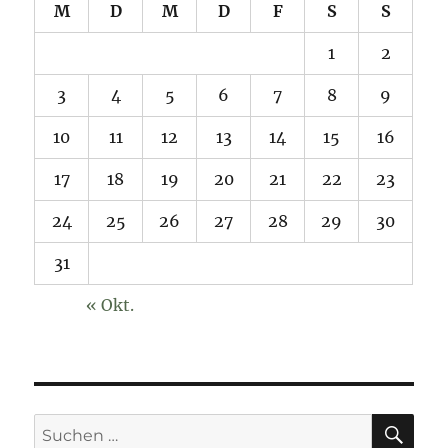
M
D
M
D
F
S
S
1
2
3
4
5
6
7
8
9
10
11
12
13
14
15
16
17
18
19
20
21
22
23
24
25
26
27
28
29
30
31
« Okt.
SU
Suchen