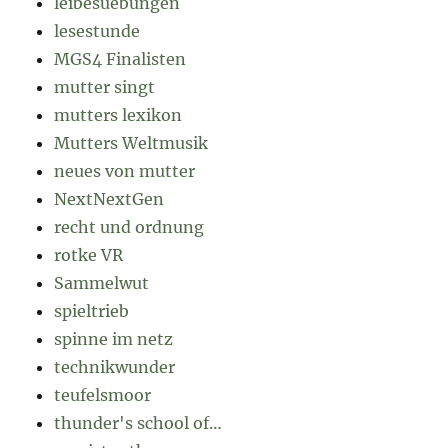
leibesuebungen
lesestunde
MGS4 Finalisten
mutter singt
mutters lexikon
Mutters Weltmusik
neues von mutter
NextNextGen
recht und ordnung
rotke VR
Sammelwut
spieltrieb
spinne im netz
technikwunder
teufelsmoor
thunder's school of…