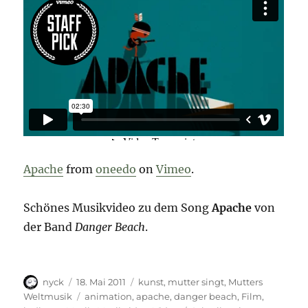
Apache
from
oneedo
on
Vimeo
.
Schönes Musikvideo zu dem Song
Apache
von
der Band
Danger Beach
.
Autor
Veröffentlicht
Kategorien
nyck
18. Mai 2011
kunst
,
mutter singt
,
Mutters
am
Schlagwörter
Weltmusik
animation
,
apache
,
danger beach
,
Film
,