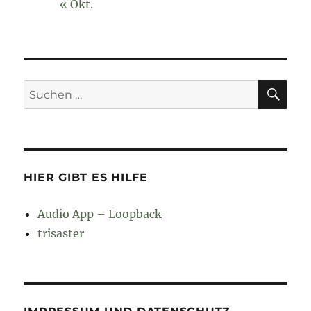
« Okt.
SU
Suchen
nach:
HIER GIBT ES HILFE
Audio App – Loopback
trisaster