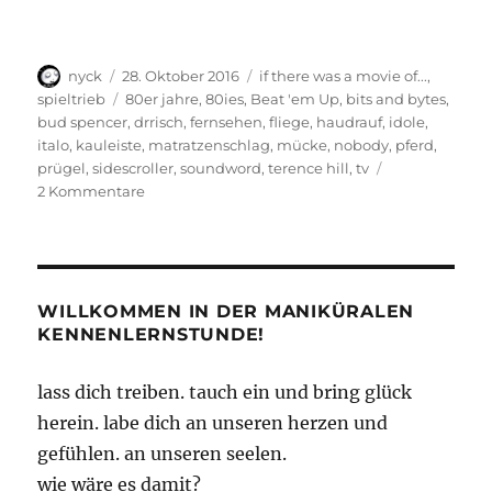
Autor
Veröffentlicht
Kategorien
nyck
28. Oktober 2016
if there was a movie of...
,
am
Schlagwörter
spieltrieb
80er jahre
,
80ies
,
Beat 'em Up
,
bits and bytes
,
bud spencer
,
drrisch
,
fernsehen
,
fliege
,
haudrauf
,
idole
,
italo
,
kauleiste
,
matratzenschlag
,
mücke
,
nobody
,
pferd
,
prügel
,
sidescroller
,
soundword
,
terence hill
,
tv
zu
2 Kommentare
Schläge
und
Bohnen
WILLKOMMEN IN DER MANIKÜRALEN
KENNENLERNSTUNDE!
lass dich treiben. tauch ein und bring glück
herein. labe dich an unseren herzen und
gefühlen. an unseren seelen.
wie wäre es damit?