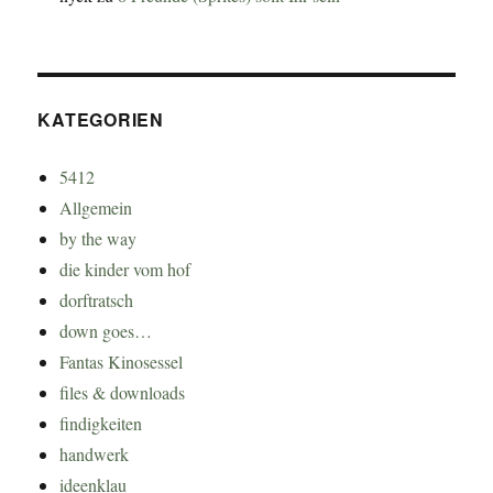
KATEGORIEN
5412
Allgemein
by the way
die kinder vom hof
dorftratsch
down goes…
Fantas Kinosessel
files & downloads
findigkeiten
handwerk
ideenklau