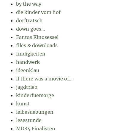
by the way
die kinder vom hof
dorftratsch
down goes…
Fantas Kinosessel
files & downloads
findigkeiten
handwerk
ideenklau
if there was a movie of…
jagdtrieb
kinderfuersorge
kunst
leibesuebungen
lesestunde
MGS4 Finalisten