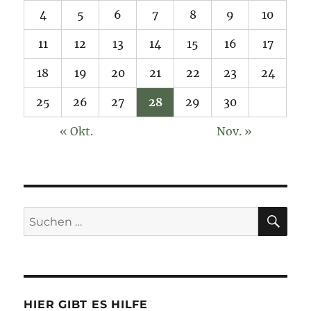
4
5
6
7
8
9
10
11
12
13
14
15
16
17
18
19
20
21
22
23
24
25
26
27
28
29
30
« Okt.
Nov. »
SU
Suchen
nach:
HIER GIBT ES HILFE