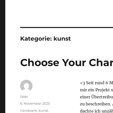
Kategorie:
kunst
Choose Your Char
<3 Seit rund 6 
mir ein Projekt s
Autor
tippi
einer Übertreibu
Veröffentlicht
6. November 2023
zu beschreiben.
am
Kategorien
handwerk
,
kunst
,
dachte ich unzäh