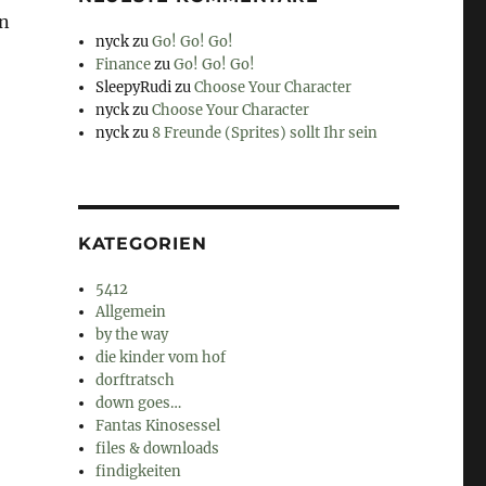
en
nyck
zu
Go! Go! Go!
Finance
zu
Go! Go! Go!
SleepyRudi
zu
Choose Your Character
nyck
zu
Choose Your Character
nyck
zu
8 Freunde (Sprites) sollt Ihr sein
KATEGORIEN
5412
Allgemein
by the way
die kinder vom hof
dorftratsch
down goes…
Fantas Kinosessel
files & downloads
findigkeiten