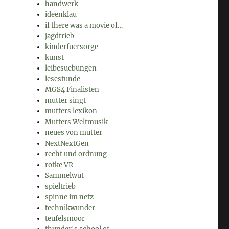
handwerk
ideenklau
if there was a movie of…
jagdtrieb
kinderfuersorge
kunst
leibesuebungen
lesestunde
MGS4 Finalisten
mutter singt
mutters lexikon
Mutters Weltmusik
neues von mutter
NextNextGen
recht und ordnung
rotke VR
Sammelwut
spieltrieb
spinne im netz
technikwunder
teufelsmoor