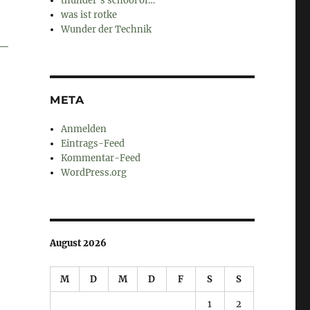
thunder's school of…
was ist rotke
Wunder der Technik
META
Anmelden
Eintrags-Feed
Kommentar-Feed
WordPress.org
August 2026
M
D
M
D
F
S
S
1
2