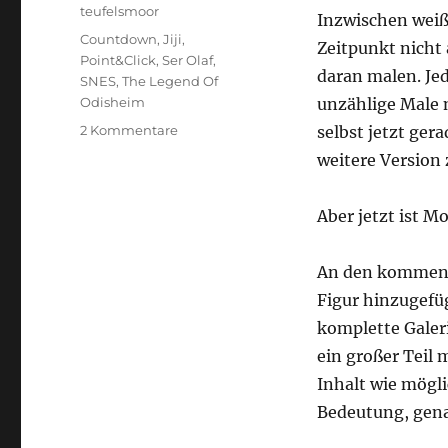
teufelsmoor
Inzwischen weiß 
Schlagwörter
Countdown
,
Jiji
,
Zeitpunkt nicht
Point&Click
,
Ser Olaf
,
daran malen. Jed
SNES
,
The Legend Of
Odisheim
unzählige Male 
zu
2 Kommentare
selbst jetzt ger
Choose
weitere Version 
Your
Character
Aber jetzt ist M
An den kommende
Figur hinzugefüg
komplette Galeri
ein großer Teil 
Inhalt wie mögli
Bedeutung, gena