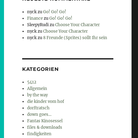
nyck
zu
Go! Go! Go!
Finance
zu
Go! Go! Go!
SleepyRudi
zu
Choose Your Character
nyck
zu
Choose Your Character
nyck
zu
8 Freunde (Sprites) sollt Ihr sein
KATEGORIEN
5412
Allgemein
by the way
die kinder vom hof
dorftratsch
down goes…
Fantas Kinosessel
files & downloads
findigkeiten