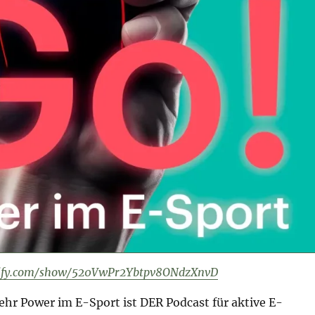
otify.com/show/520VwPr2Ybtpv8ONdzXnvD
ehr Power im E-Sport ist DER Podcast für aktive E-