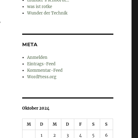
thunder's school of…
was ist rotke
Wunder der Technik
,
META
Anmelden
Eintrags-Feed
Kommentar-Feed
WordPress.org
Oktober 2024
M
D
M
D
F
S
S
1
2
3
4
5
6