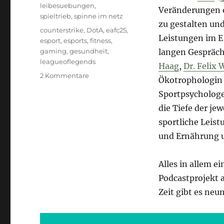
leibesuebungen
,
Veränderungen 
spieltrieb
,
spinne im netz
zu gestalten un
Schlagwörter
counterstrike
,
DotA
,
eafc25
,
Leistungen im E
esport
,
esports
,
fitness
,
gaming
,
gesundheit
,
langen Gespräch
leagueoflegends
Haag
,
Dr. Felix
zu
2 Kommentare
Ökotrophologin 
Go!
Sportpsychologe
Go!
Go!
die Tiefe der j
sportliche Leis
und Ernährung u
Alles in allem e
Podcastprojekt 
Zeit gibt es neu