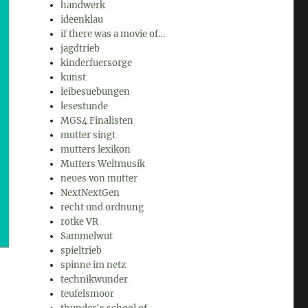
handwerk
ideenklau
if there was a movie of…
jagdtrieb
kinderfuersorge
kunst
leibesuebungen
lesestunde
MGS4 Finalisten
mutter singt
mutters lexikon
Mutters Weltmusik
neues von mutter
NextNextGen
recht und ordnung
rotke VR
Sammelwut
spieltrieb
spinne im netz
technikwunder
teufelsmoor