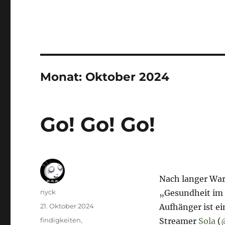
Monat:
Oktober 2024
Go! Go! Go!
Nach langer War
Autor
nyck
„Gesundheit im 
Veröffentlicht
21. Oktober 2024
Aufhänger ist e
am
Kategorien
findigkeiten
,
Streamer
Sola
(