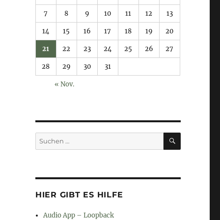
7
8
9
10
11
12
13
14
15
16
17
18
19
20
21
22
23
24
25
26
27
28
29
30
31
« Nov.
SUCHEN
Suchen
nach:
HIER GIBT ES HILFE
Audio App – Loopback