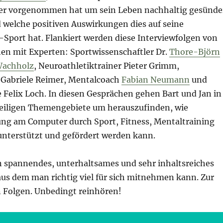
er vorgenommen hat um sein Leben nachhaltig gesünde
d welche positiven Auswirkungen dies auf seine
-Sport hat. Flankiert werden diese Interviewfolgen von
en mit Experten: Sportwissenschaftler Dr.
Thore-Björn
 Wachholz
, Neuroathletiktrainer Pieter Grimm,
Gabriele Reimer, Mentalcoach
Fabian Neumann
und
 Felix Loch. In diesen Gesprächen gehen Bart und Jan in
eweiligen Themengebiete um herauszufinden, wie
tung am Computer durch Sport, Fitness, Mentaltraining
nterstützt und gefördert werden kann.
in spannendes, unterhaltsames und sehr inhaltsreiches
aus dem man richtig viel für sich mitnehmen kann. Zur
n Folgen. Unbedingt reinhören!