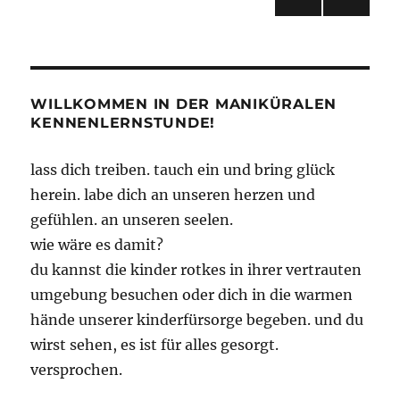
no
VOR
NÄC
der
bricks.“
HERI
HSTE
GE
SEIT
Beiträge
SEIT
E
E
WILLKOMMEN IN DER MANIKÜRALEN
KENNENLERNSTUNDE!
lass dich treiben. tauch ein und bring glück
herein. labe dich an unseren herzen und
gefühlen. an unseren seelen.
wie wäre es damit?
du kannst die kinder rotkes in ihrer vertrauten
umgebung besuchen oder dich in die warmen
hände unserer kinderfürsorge begeben. und du
wirst sehen, es ist für alles gesorgt.
versprochen.