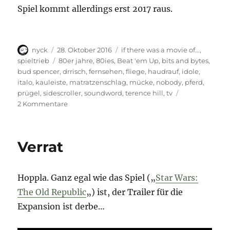
Spiel kommt allerdings erst 2017 raus.
Autor
Veröffentlicht
Kategorien
nyck
28. Oktober 2016
if there was a movie of...
,
am
Schlagwörter
spieltrieb
80er jahre
,
80ies
,
Beat 'em Up
,
bits and bytes
,
bud spencer
,
drrisch
,
fernsehen
,
fliege
,
haudrauf
,
idole
,
italo
,
kauleiste
,
matratzenschlag
,
mücke
,
nobody
,
pferd
,
prügel
,
sidescroller
,
soundword
,
terence hill
,
tv
zu
2 Kommentare
Schläge
und
Bohnen
Verrat
Hoppla. Ganz egal wie das Spiel („
Star Wars:
The Old Republic
„) ist, der Trailer für die
Expansion ist derbe…