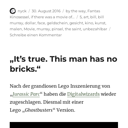
Autor
Veröffentlicht
Kategorien
nyck
30. August 2016
by the way
,
Fantas
am
Schlagwörter
Kinosessel
,
if there was a movie of...
5
,
art
,
bill
,
bill
murray
,
dollar
,
face
,
geldschein
,
gesicht
,
kino
,
kunst
,
malen
,
Movie
,
murray
,
pinsel
,
the saint
,
unbezahlbar
zu
Schreibe einen Kommentar
Five
Dollar
Bill
„It’s true. This man has no
Murray
bricks.“
Nach der grandiosen Lego Inszenierung von
„
Jurassic Parc
“ haben die
Digitalwizards
wieder
zugeschlagen. Diesmal mit einer
Lego „
Ghostbusters
“ Version.