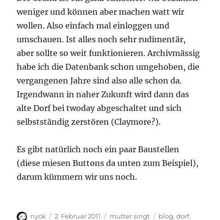
weniger und können aber machen watt wir
wollen. Also einfach mal einloggen und
umschauen. Ist alles noch sehr rudimentär,
aber sollte so weit funktionieren. Archivmässig
habe ich die Datenbank schon umgehoben, die
vergangenen Jahre sind also alle schon da.
Irgendwann in naher Zukunft wird dann das
alte Dorf bei twoday abgeschaltet und sich
selbstständig zerstören (Claymore?).
Es gibt natürlich noch ein paar Baustellen
(diese miesen Buttons da unten zum Beispiel),
darum kümmern wir uns noch.
Autor
Veröffentlicht
Kategorien
Schlagwörter
nyck
2. Februar 2011
mutter singt
blog
,
dorf
,