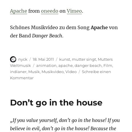
Apache
from
oneedo
on
Vimeo
.
Schönes Musikvideo zu dem Song
Apache
von
der Band
Danger Beach
.
Autor
Veröffentlicht
Kategorien
nyck
18. Mai 2011
kunst
,
mutter singt
,
Mutters
am
Schlagwörter
Weltmusik
animation
,
apache
,
danger beach
,
Film
,
indianer
,
Musik
,
Musikvideo
,
Video
Schreibe einen
zu
Kommentar
Ein
kleiner
Indianer
Don’t go in the house
„If you value yourself, don’t go in the house! If you
believe in evil, don’t go in the house! Because the