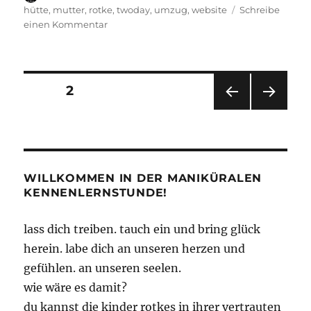
am
hütte
,
mutter
,
rotke
,
twoday
,
umzug
,
website
Schreibe
zu
einen Kommentar
Willkommen
Zuhause
Seitennummerierung
SEITE
2
VOR
NÄC
der
HERI
HSTE
GE
SEIT
Beiträge
SEIT
E
E
WILLKOMMEN IN DER MANIKÜRALEN
KENNENLERNSTUNDE!
lass dich treiben. tauch ein und bring glück
herein. labe dich an unseren herzen und
gefühlen. an unseren seelen.
wie wäre es damit?
du kannst die kinder rotkes in ihrer vertrauten