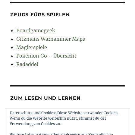
ZEUGS FÜRS SPIELEN
Boardgamegeek
Gitzmans Warhammer Maps
Magierspiele
Pokémon Go – Übersicht
Radaddel
ZUM LESEN UND LERNEN
Datenschutz und Cookies: Diese Website verwendet Cookies.
Euroncap
Wenn du die Website weiterhin nutzt, stimmst du der
Tong
Verwendung von Cookies zu.
Weitere Informationen, beispielsweise zur Kontrolle von