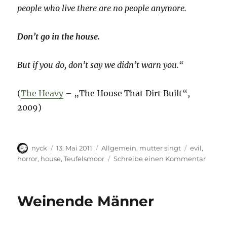
people who live there are no people anymore.
Don’t go in the house.
But if you do, don’t say we didn’t warn you.“
(
The Heavy
– „The House That Dirt Built“,
2009)
Autor
Veröffentlicht
Kategorien
Schlagwört
nyck
13. Mai 2011
Allgemein
,
mutter singt
evil
,
am
zu
horror
,
house
,
Teufelsmoor
Schreibe einen Kommentar
Don’t
go
in
Weinende Männer
the
house