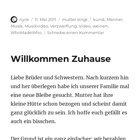
Autor
Veröffentlicht
Kategorien
Schlagwörter
nyck
11. Mai 2011
mutter singt
kunst
,
Männer
,
am
Musik
,
Musikvideo
,
Verzweiflung
,
Video
,
weinen
,
zu
WhoMadeWho
Schreibe einen Kommentar
Weinende
Männer
Willkommen Zuhause
Liebe Brüder und Schwestern. Nach kurzem hin
und her überlegen habe ich unserer Familie mal
eine neue Bleibe gesucht. Mutter hat ihre
kleine Hütte schon bezogen und scheint damit
ganz glücklich zu sein. Ich hoffe euch gefällt es
auch ein bisschen.
Der Grund ist ein ganz einfacher: wir bezahlen