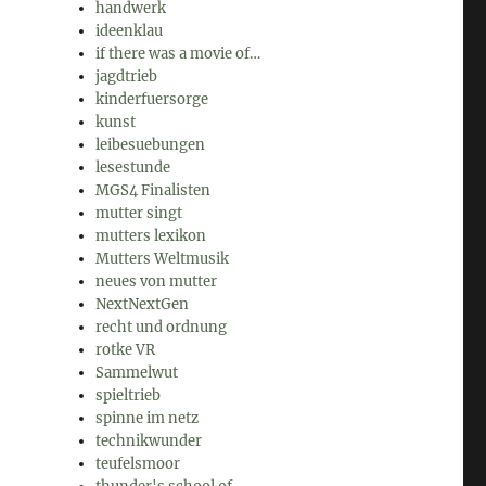
handwerk
ideenklau
if there was a movie of…
jagdtrieb
kinderfuersorge
kunst
leibesuebungen
lesestunde
MGS4 Finalisten
mutter singt
mutters lexikon
Mutters Weltmusik
neues von mutter
NextNextGen
recht und ordnung
rotke VR
Sammelwut
spieltrieb
spinne im netz
technikwunder
teufelsmoor