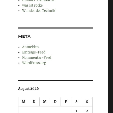
thunder's school of…
was ist rotke
Wunder der Technik
META
Anmelden
Eintrags-Feed
Kommentar-Feed
WordPress.org
August 2026
M
D
M
D
F
S
S
1
2