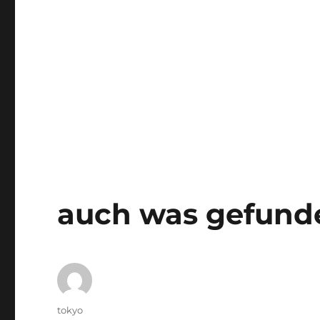
auch was gefund
Autor
tokyo