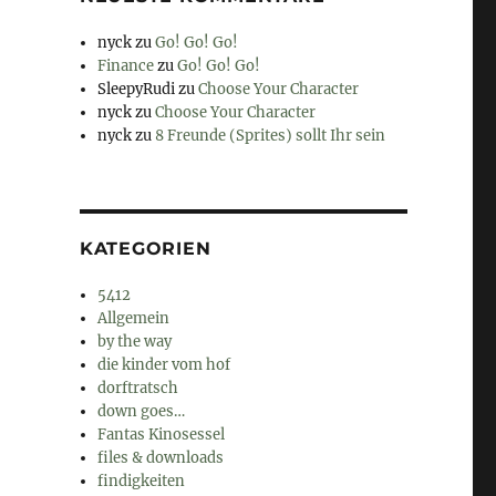
nyck
zu
Go! Go! Go!
Finance
zu
Go! Go! Go!
SleepyRudi
zu
Choose Your Character
nyck
zu
Choose Your Character
nyck
zu
8 Freunde (Sprites) sollt Ihr sein
KATEGORIEN
5412
Allgemein
by the way
die kinder vom hof
dorftratsch
down goes…
Fantas Kinosessel
files & downloads
findigkeiten