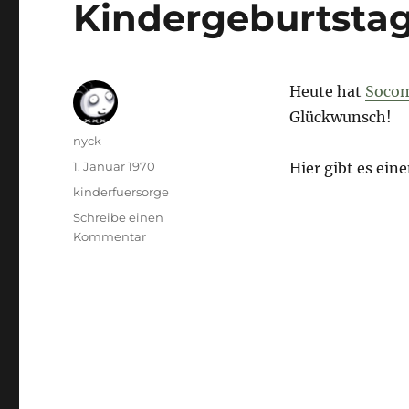
Kindergeburtstag!
Heute hat
Soco
Glückwunsch!
Autor
nyck
Veröffentlicht
1. Januar 1970
Hier gibt es ei
am
Kategorien
kinderfuersorge
Schreibe einen
zu
Kommentar
Kindergeburtstag!!!!