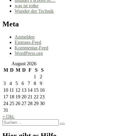
thunder's school of…
was ist rotke
Wunder der Technik
Meta
Anmelden
Eintrags-Feed
Kommentar-Feed
WordPress.org
August 2026
M
D
M
D
F
S
S
1
2
3
4
5
6
7
8
9
10
11
12
13
14
15
16
17
18
19
20
21
22
23
24
25
26
27
28
29
30
31
« Okt.
Suchen
Suchen
nach:
Hier gibt es Hilfe