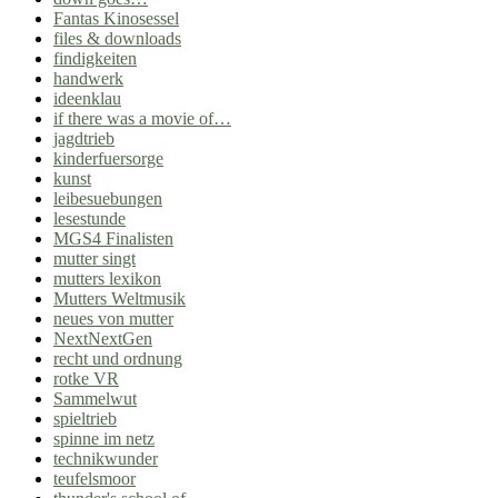
Fantas Kinosessel
files & downloads
findigkeiten
handwerk
ideenklau
if there was a movie of…
jagdtrieb
kinderfuersorge
kunst
leibesuebungen
lesestunde
MGS4 Finalisten
mutter singt
mutters lexikon
Mutters Weltmusik
neues von mutter
NextNextGen
recht und ordnung
rotke VR
Sammelwut
spieltrieb
spinne im netz
technikwunder
teufelsmoor