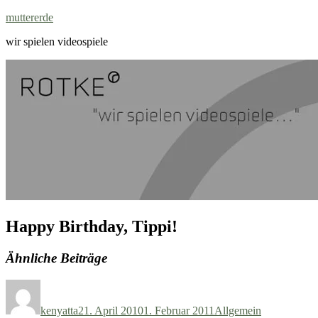
Zum
muttererde
Inhalt
wir spielen videospiele
springen
Happy Birthday, Tippi!
Ähnliche Beiträge
Autor
Veröffentlicht
Kategorien
am
kenyatta
21. April 2010
1. Februar 2011
Allgemein