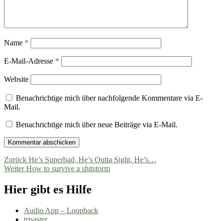
Name
*
E-Mail-Adresse
*
Website
Benachrichtige mich über nachfolgende Kommentare via E-
Mail.
Benachrichtige mich über neue Beiträge via E-Mail.
Beitragsnavigation
Vorheriger
Zurück
He’s Superbad, He’s Outta Sight, He’s…
Nächster
Beitrag:
Weiter
How to survive a shitstorm
Beitrag:
Hier gibt es Hilfe
Audio App – Loopback
trisaster