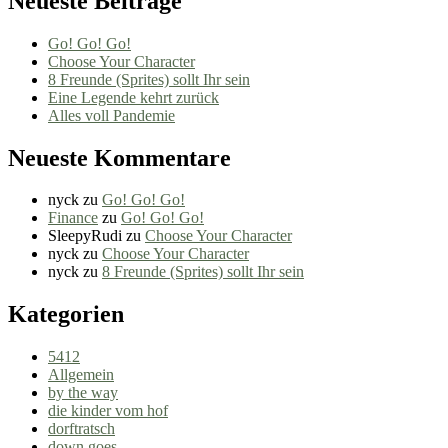
Neueste Beiträge
Go! Go! Go!
Choose Your Character
8 Freunde (Sprites) sollt Ihr sein
Eine Legende kehrt zurück
Alles voll Pandemie
Neueste Kommentare
nyck
zu
Go! Go! Go!
Finance
zu
Go! Go! Go!
SleepyRudi
zu
Choose Your Character
nyck
zu
Choose Your Character
nyck
zu
8 Freunde (Sprites) sollt Ihr sein
Kategorien
5412
Allgemein
by the way
die kinder vom hof
dorftratsch
down goes…