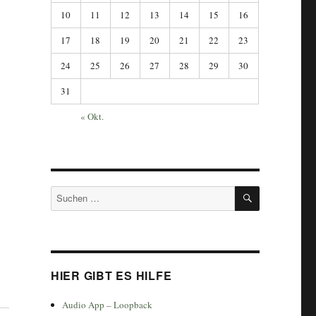
10
11
12
13
14
15
16
17
18
19
20
21
22
23
24
25
26
27
28
29
30
31
« Okt.
SUCHEN
Suchen
nach:
HIER GIBT ES HILFE
Audio App – Loopback