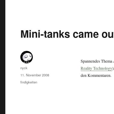
Mini-tanks came ou
Spannendes Thema
Autor
nyck
Reality Technology
)
Veröffentlicht
11. November 2008
den Kommentaren.
am
Kategorien
findigkeiten