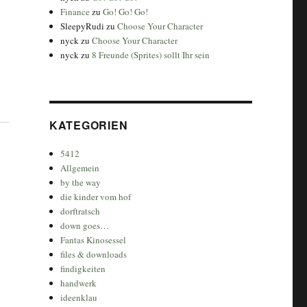
Finance
zu
Go! Go! Go!
SleepyRudi
zu
Choose Your Character
nyck
zu
Choose Your Character
nyck
zu
8 Freunde (Sprites) sollt Ihr sein
KATEGORIEN
5412
Allgemein
by the way
die kinder vom hof
dorftratsch
down goes…
Fantas Kinosessel
files & downloads
findigkeiten
handwerk
ideenklau