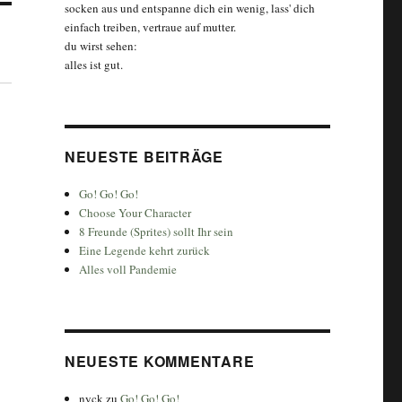
socken aus und entspanne dich ein wenig, lass' dich
einfach treiben, vertraue auf mutter.
du wirst sehen:
alles ist gut.
NEUESTE BEITRÄGE
Go! Go! Go!
Choose Your Character
8 Freunde (Sprites) sollt Ihr sein
Eine Legende kehrt zurück
Alles voll Pandemie
NEUESTE KOMMENTARE
nyck
zu
Go! Go! Go!