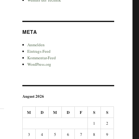
META
Anmelden
Eintrags-Feed
Kommentar-Feed
WordPress.org
August 2026
M
D
M
D
F
S
S
1
2
3
4
5
6
7
8
9