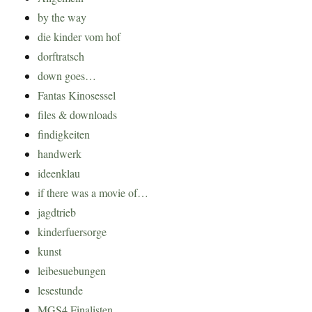
by the way
die kinder vom hof
dorftratsch
down goes…
Fantas Kinosessel
files & downloads
findigkeiten
handwerk
ideenklau
if there was a movie of…
jagdtrieb
kinderfuersorge
kunst
leibesuebungen
lesestunde
MGS4 Finalisten