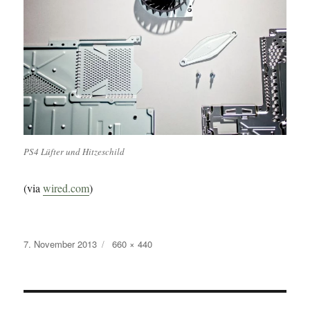
PS4 Lüfter und Hitzeschild
(via
wired.com
)
Veröffentlicht
Originalgröße
7. November 2013
660 × 440
am