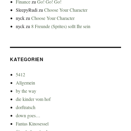
Finance
zu
Go! Go! Go!
SleepyRudi
zu
Choose Your Character
nyck
zu
Choose Your Character
nyck
zu
8 Freunde (Sprites) sollt Ihr sein
KATEGORIEN
5412
Allgemein
by the way
die kinder vom hof
dorftratsch
down goes…
Fantas Kinosessel