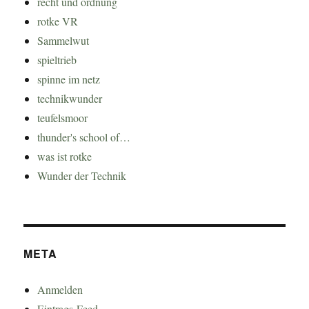
recht und ordnung
rotke VR
Sammelwut
spieltrieb
spinne im netz
technikwunder
teufelsmoor
thunder's school of…
was ist rotke
Wunder der Technik
META
Anmelden
Eintrags-Feed