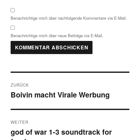
Benachrichtige mich über nachfolgende Kommentare via E-Mail.
Benachrichtige mich über neue Beiträge via E-Mail.
Beitragsnavigation
ZURÜCK
Boivin macht Virale Werbung
Vorheriger
Beitrag:
WEITER
god of war 1-3 soundtrack for
Nächster