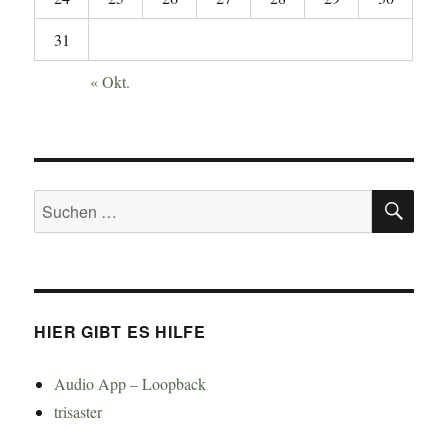
31
« Okt.
SU
Suchen
nach:
HIER GIBT ES HILFE
Audio App – Loopback
trisaster