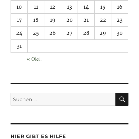
10
11
12
13
14
15
16
17
18
19
20
21
22
23
24
25
26
27
28
29
30
31
« Okt.
SU
Suchen
nach:
HIER GIBT ES HILFE