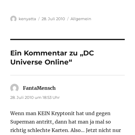
Autor
Veröffentlicht
Kategorien
kenyatta
28. Juli 2010
Allgemein
am
Ein Kommentar zu „DC
Universe Online“
FantaMensch
sagt:
28. Juli 2010 um 18:53 Uhr
Wenn man KEIN Kryptonit hat und gegen
Superman antritt, dann hat man ja mal so
richtig schlechte Karten. Also… Jetzt nicht nur