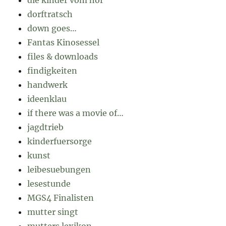
dorftratsch
down goes…
Fantas Kinosessel
files & downloads
findigkeiten
handwerk
ideenklau
if there was a movie of…
jagdtrieb
kinderfuersorge
kunst
leibesuebungen
lesestunde
MGS4 Finalisten
mutter singt
mutters lexikon