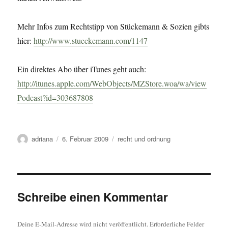
Mehr Infos zum Rechtstipp von Stückemann & Sozien gibts
hier:
http://www.stueckemann.com/1147
Ein direktes Abo über iTunes geht auch:
http://itunes.apple.com/WebObjects/MZStore.woa/wa/view
Podcast?id=303687808
Autor
Veröffentlicht
Kategorien
adriana
6. Februar 2009
recht und ordnung
am
Schreibe einen Kommentar
Deine E-Mail-Adresse wird nicht veröffentlicht.
Erforderliche Felder