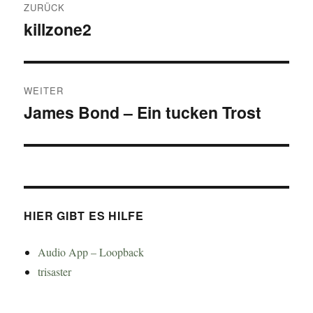
ZURÜCK
killzone2
Vorheriger
Beitrag:
WEITER
James Bond – Ein tucken Trost
Nächster
Beitrag:
HIER GIBT ES HILFE
Audio App – Loopback
trisaster