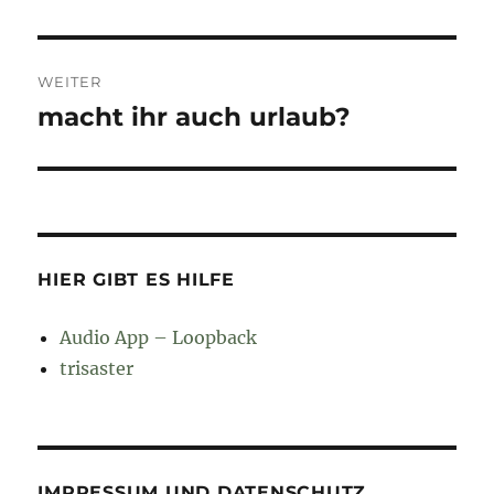
Beitrag:
WEITER
macht ihr auch urlaub?
Nächster
Beitrag:
HIER GIBT ES HILFE
Audio App – Loopback
trisaster
IMPRESSUM UND DATENSCHUTZ