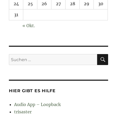
24
25
26
27
28
29
30
31
« Okt.
SU
Suchen
nach:
HIER GIBT ES HILFE
Audio App – Loopback
trisaster