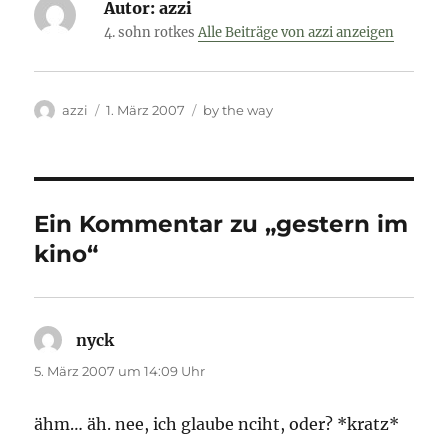
Autor:
azzi
4. sohn rotkes
Alle Beiträge von azzi anzeigen
Autor
Veröffentlicht
Kategorien
azzi
1. März 2007
by the way
am
Ein Kommentar zu „gestern im
kino“
nyck
sagt:
5. März 2007 um 14:09 Uhr
ähm… äh. nee, ich glaube nciht, oder? *kratz*