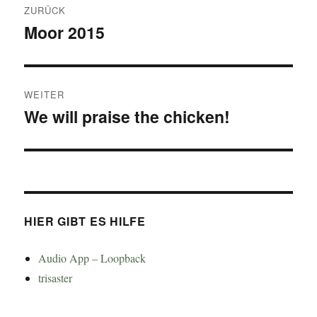
ZURÜCK
Moor 2015
Vorheriger
Beitrag:
WEITER
We will praise the chicken!
Nächster
Beitrag:
HIER GIBT ES HILFE
Audio App – Loopback
trisaster