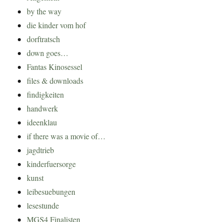
by the way
die kinder vom hof
dorftratsch
down goes…
Fantas Kinosessel
files & downloads
findigkeiten
handwerk
ideenklau
if there was a movie of…
jagdtrieb
kinderfuersorge
kunst
leibesuebungen
lesestunde
MGS4 Finalisten