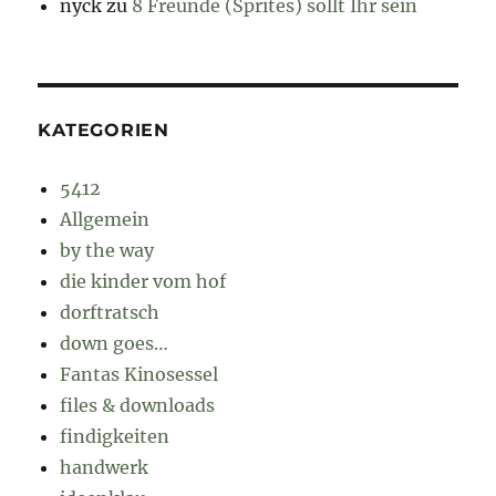
nyck
zu
8 Freunde (Sprites) sollt Ihr sein
KATEGORIEN
5412
Allgemein
by the way
die kinder vom hof
dorftratsch
down goes…
Fantas Kinosessel
files & downloads
findigkeiten
handwerk