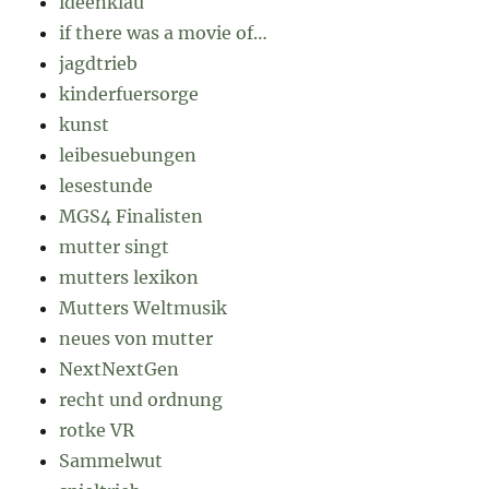
ideenklau
if there was a movie of…
jagdtrieb
kinderfuersorge
kunst
leibesuebungen
lesestunde
MGS4 Finalisten
mutter singt
mutters lexikon
Mutters Weltmusik
neues von mutter
NextNextGen
recht und ordnung
rotke VR
Sammelwut