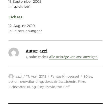
11. September 2005
In "spieltrieb"
Kick Ass
12. August 2010
In "leibesuebungen"
Autor:
azzi
4. sohn rotkes
Alle Beiträge von azzi anzeigen
Autor
Veröffentlicht
Kategorien
Schlagwörter
azzi
17. April 2015
Fantas Kinosessel
80ies
,
am
action
,
crowdfunding
,
derazzinässtsichein
,
Film
,
kickstarter
,
Kung Fury
,
Movie
,
the Hoff