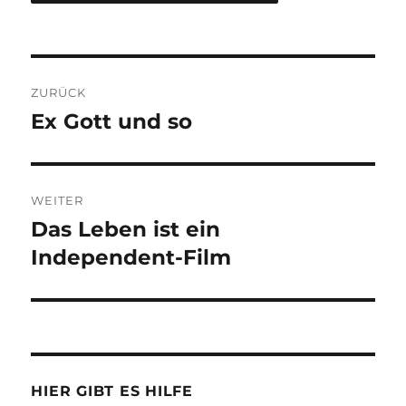
Beitragsnavigation
ZURÜCK
Ex Gott und so
Vorheriger
Beitrag:
WEITER
Das Leben ist ein
Nächster
Beitrag:
Independent-Film
HIER GIBT ES HILFE