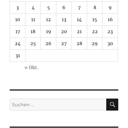
3
4
5
6
7
8
9
10
11
12
13
14
15
16
17
18
19
20
21
22
23
24
25
26
27
28
29
30
31
« Okt.
SU
Suchen
nach: