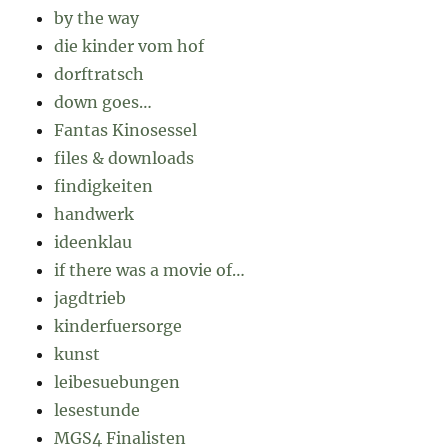
by the way
die kinder vom hof
dorftratsch
down goes…
Fantas Kinosessel
files & downloads
findigkeiten
handwerk
ideenklau
if there was a movie of…
jagdtrieb
kinderfuersorge
kunst
leibesuebungen
lesestunde
MGS4 Finalisten