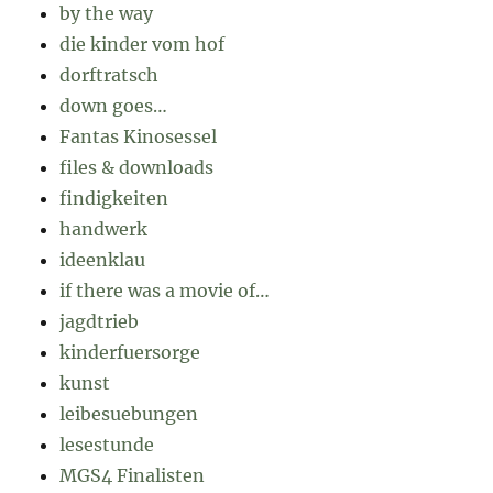
by the way
die kinder vom hof
dorftratsch
down goes…
Fantas Kinosessel
files & downloads
findigkeiten
handwerk
ideenklau
if there was a movie of…
jagdtrieb
kinderfuersorge
kunst
leibesuebungen
lesestunde
MGS4 Finalisten