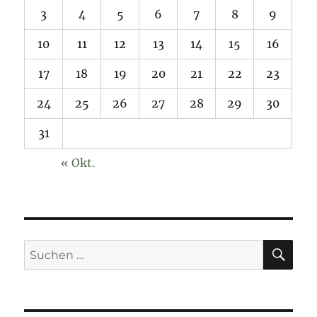
3
4
5
6
7
8
9
10
11
12
13
14
15
16
17
18
19
20
21
22
23
24
25
26
27
28
29
30
31
« Okt.
SU
Suchen
nach: