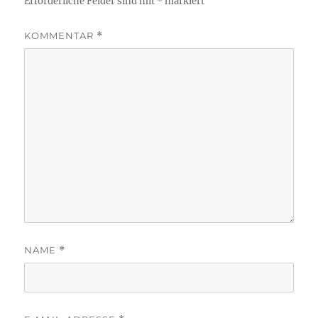
Erforderliche Felder sind mit
*
markiert
KOMMENTAR
*
NAME
*