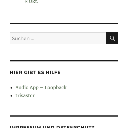
« Okt.
SU
Suchen
nach:
HIER GIBT ES HILFE
Audio App – Loopback
trisaster
IMPRESSUM UND DATENSCHUTZ