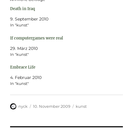
Death in Iraq
9. September 2010
In "kunst"
If computergames were real
29. März 2010
In "kunst"
Embrace Life
4. Februar 2010
In "kunst"
Autor
Veröffentlicht
Kategorien
nyck
10. November 2009
kunst
am