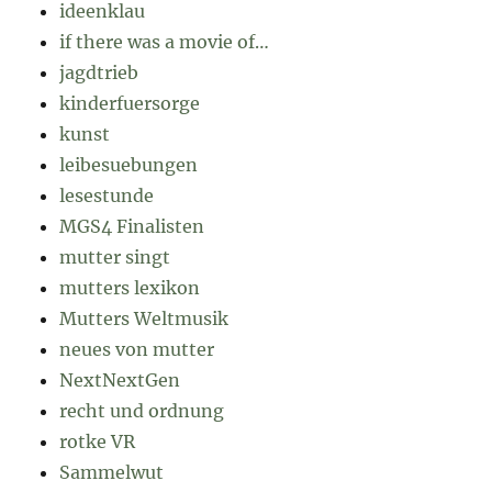
ideenklau
if there was a movie of…
jagdtrieb
kinderfuersorge
kunst
leibesuebungen
lesestunde
MGS4 Finalisten
mutter singt
mutters lexikon
Mutters Weltmusik
neues von mutter
NextNextGen
recht und ordnung
rotke VR
Sammelwut