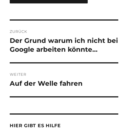
Beitragsnavigation
ZURÜCK
Der Grund warum ich nicht bei
Vorheriger
Beitrag:
Google arbeiten könnte…
WEITER
Auf der Welle fahren
Nächster
Beitrag:
HIER GIBT ES HILFE