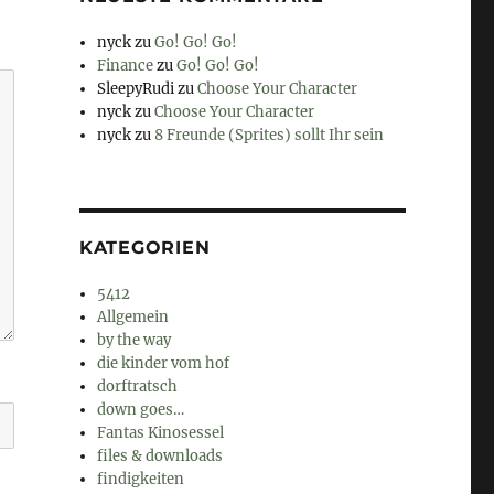
nyck
zu
Go! Go! Go!
Finance
zu
Go! Go! Go!
SleepyRudi
zu
Choose Your Character
nyck
zu
Choose Your Character
nyck
zu
8 Freunde (Sprites) sollt Ihr sein
KATEGORIEN
5412
Allgemein
by the way
die kinder vom hof
dorftratsch
down goes…
Fantas Kinosessel
files & downloads
findigkeiten