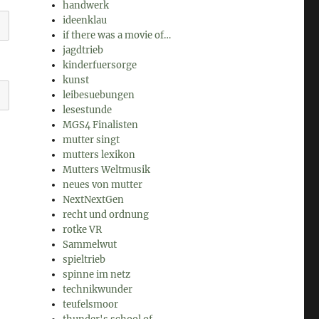
handwerk
ideenklau
if there was a movie of…
jagdtrieb
kinderfuersorge
kunst
leibesuebungen
lesestunde
MGS4 Finalisten
mutter singt
mutters lexikon
Mutters Weltmusik
neues von mutter
NextNextGen
recht und ordnung
rotke VR
Sammelwut
spieltrieb
spinne im netz
technikwunder
teufelsmoor