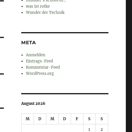
thunder's school of…
was ist rotke
Wunder der Technik
META
Anmelden
Eintrags-Feed
Kommentar-Feed
WordPress.org
August 2026
M
D
M
D
F
S
S
1
2