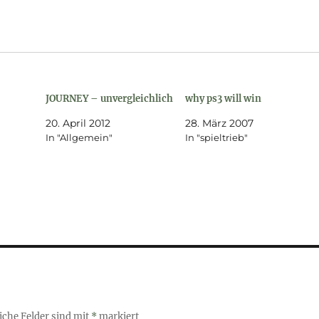
JOURNEY – unvergleichlich
why ps3 will win
20. April 2012
28. März 2007
In "Allgemein"
In "spieltrieb"
iche Felder sind mit
*
markiert