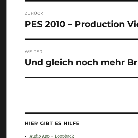
Beitragsnavigation
ZURÜCK
PES 2010 – Production V
Vorheriger
Beitrag:
WEITER
Und gleich noch mehr Bri
Nächster
Beitrag:
HIER GIBT ES HILFE
Audio App – Loopback