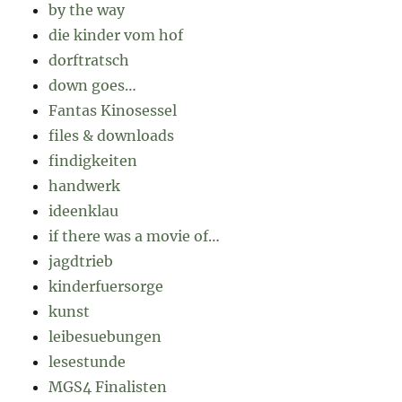
by the way
die kinder vom hof
dorftratsch
down goes…
Fantas Kinosessel
files & downloads
findigkeiten
handwerk
ideenklau
if there was a movie of…
jagdtrieb
kinderfuersorge
kunst
leibesuebungen
lesestunde
MGS4 Finalisten