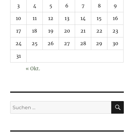
3
4
5
6
7
8
9
10
11
12
13
14
15
16
17
18
19
20
21
22
23
24
25
26
27
28
29
30
31
« Okt.
SU
Suchen
nach: