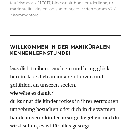
am
Schlagwörter
teufelsmoor
11 2017
,
bines schlübber
,
bruderliebe
,
dr
mario stalin
,
kirsten
,
odisheim
,
secret
,
video games <3
zu
2 Kommentare
ODISHEIM
2017
WILLKOMMEN IN DER MANIKÜRALEN
KENNENLERNSTUNDE!
lass dich treiben. tauch ein und bring glück
herein. labe dich an unseren herzen und
gefühlen. an unseren seelen.
wie wäre es damit?
du kannst die kinder rotkes in ihrer vertrauten
umgebung besuchen oder dich in die warmen
hände unserer kinderfürsorge begeben. und du
wirst sehen, es ist für alles gesorgt.