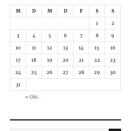
M
D
M
D
F
S
S
1
2
3
4
5
6
7
8
9
10
11
12
13
14
15
16
17
18
19
20
21
22
23
24
25
26
27
28
29
30
31
« Okt.
SU