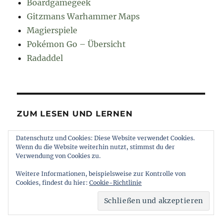
Boardgamegeek
Gitzmans Warhammer Maps
Magierspiele
Pokémon Go – Übersicht
Radaddel
ZUM LESEN UND LERNEN
Datenschutz und Cookies: Diese Website verwendet Cookies.
Euroncap
Wenn du die Website weiterhin nutzt, stimmst du der
Tong
Verwendung von Cookies zu.
Weitere Informationen, beispielsweise zur Kontrolle von
Cookies, findest du hier:
Cookie-Richtlinie
muttererde
Impressum und Datenschutz
Stolz
präsentiert von WordPress