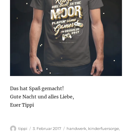
Das hat Spaß gemacht!
Gute Nacht und alles Liebe,
Euer Tippi
Autor
Veröffentlicht
Kategorien
tippi
3. Februar 2017
handwerk
,
kinderfuersorge
,