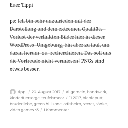
Euer Tippi
ps:
Ich bin sehr unzufrieden mit der
Darstellung und dem extremen Qualitäts-
Verlust der verlinkten Bilder hier in dieser
WordPress-Umgebung, bin aber zu faul, um
daran herum-zu-recherchieren. Das soll uns
die Vorfreude nicht vermiesen!
PNGs sind
etwas besser.
Autor
Veröffentlicht
Kategorien
tippi
20. August 2017
Allgemein
,
handwerk
,
am
Schlagwörter
kinderfuersorge
,
teufelsmoor
11 2017
,
bienieputt
,
bruderliebe
,
green hill zone
,
odisheim
,
secret
,
sönke
,
zu
video games <3
1 Kommentar
SÖNKE
THE
HEDGEHOG