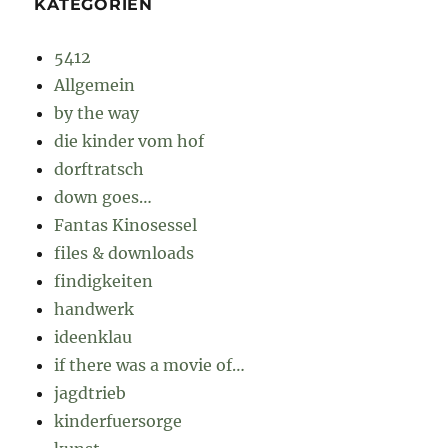
KATEGORIEN
5412
Allgemein
by the way
die kinder vom hof
dorftratsch
down goes…
Fantas Kinosessel
files & downloads
findigkeiten
handwerk
ideenklau
if there was a movie of…
jagdtrieb
kinderfuersorge