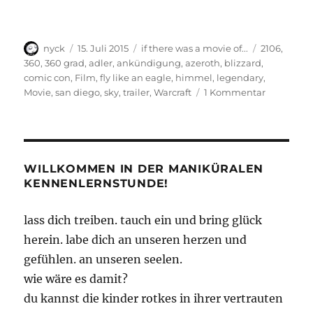
Autor
Veröffentlicht
Kategorien
Schlagwört
nyck
15. Juli 2015
if there was a movie of...
2106
,
am
360
,
360 grad
,
adler
,
ankündigung
,
azeroth
,
blizzard
,
comic con
,
Film
,
fly like an eagle
,
himmel
,
legendary
,
zu
Movie
,
san diego
,
sky
,
trailer
,
Warcraft
1 Kommentar
Es
wird
einen
Warcraft-
Film
WILLKOMMEN IN DER MANIKÜRALEN
geben
KENNENLERNSTUNDE!
lass dich treiben. tauch ein und bring glück
herein. labe dich an unseren herzen und
gefühlen. an unseren seelen.
wie wäre es damit?
du kannst die kinder rotkes in ihrer vertrauten