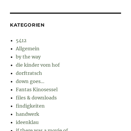
KATEGORIEN
5412
Allgemein
by the way
die kinder vom hof
dorftratsch
down goes…
Fantas Kinosessel
files & downloads
findigkeiten
handwerk
ideenklau
if there was a movie of…