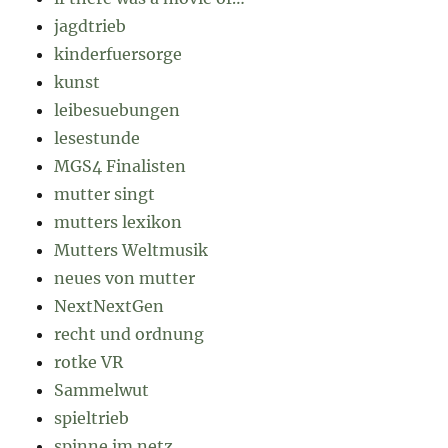
jagdtrieb
kinderfuersorge
kunst
leibesuebungen
lesestunde
MGS4 Finalisten
mutter singt
mutters lexikon
Mutters Weltmusik
neues von mutter
NextNextGen
recht und ordnung
rotke VR
Sammelwut
spieltrieb
spinne im netz