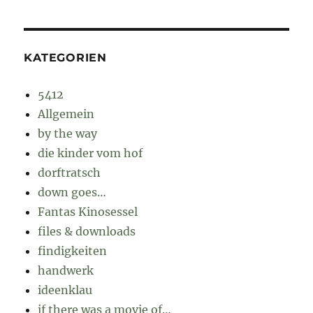
KATEGORIEN
5412
Allgemein
by the way
die kinder vom hof
dorftratsch
down goes…
Fantas Kinosessel
files & downloads
findigkeiten
handwerk
ideenklau
if there was a movie of…