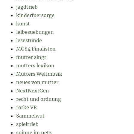
jagdtrieb
kinderfuersorge
kunst
leibesuebungen
lesestunde
MGS4 Finalisten
mutter singt
mutters lexikon
Mutters Weltmusik
neues von mutter
NextNextGen
recht und ordnung
rotke VR
Sammelwut
spieltrieb
spinne im netz