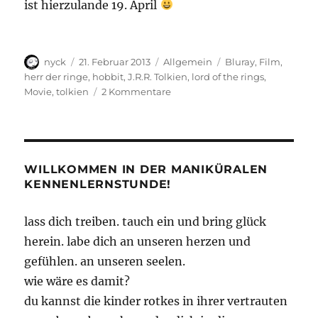
ist hierzulande 19. April
Autor
Veröffentlicht
Kategorien
Schlagwörter
nyck
21. Februar 2013
Allgemein
Bluray
,
Film
,
am
herr der ringe
,
hobbit
,
J.R.R. Tolkien
,
lord of the rings
,
zu
Movie
,
tolkien
2 Kommentare
„The
Hobbit“
–
Bluray
im
WILLKOMMEN IN DER MANIKÜRALEN
März
KENNENLERNSTUNDE!
lass dich treiben. tauch ein und bring glück
herein. labe dich an unseren herzen und
gefühlen. an unseren seelen.
wie wäre es damit?
du kannst die kinder rotkes in ihrer vertrauten