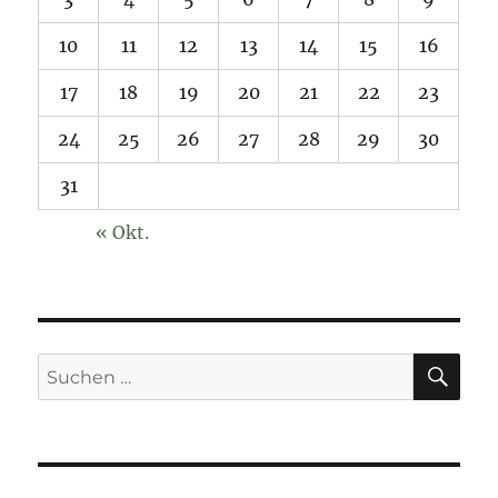
10
11
12
13
14
15
16
17
18
19
20
21
22
23
24
25
26
27
28
29
30
31
« Okt.
SU
Suchen
nach: