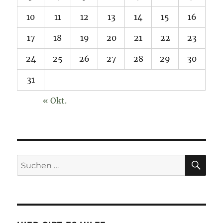
10
11
12
13
14
15
16
17
18
19
20
21
22
23
24
25
26
27
28
29
30
31
« Okt.
SU
Suchen
nach: