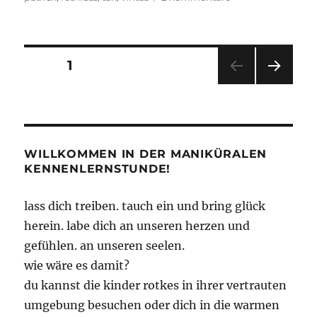
„Why
would
I
want
Seitennummerierung
SEITE
1
to
win
NÄC
der
anything
HSTE
other
SEIT
Beiträge
E
than
a
WILLKOMMEN IN DER MANIKÜRALEN
beautiful
KENNENLERNSTUNDE!
game?“
lass dich treiben. tauch ein und bring glück
herein. labe dich an unseren herzen und
gefühlen. an unseren seelen.
wie wäre es damit?
du kannst die kinder rotkes in ihrer vertrauten
umgebung besuchen oder dich in die warmen