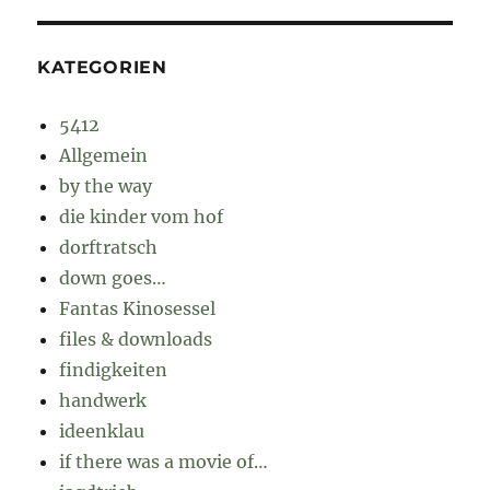
KATEGORIEN
5412
Allgemein
by the way
die kinder vom hof
dorftratsch
down goes…
Fantas Kinosessel
files & downloads
findigkeiten
handwerk
ideenklau
if there was a movie of…