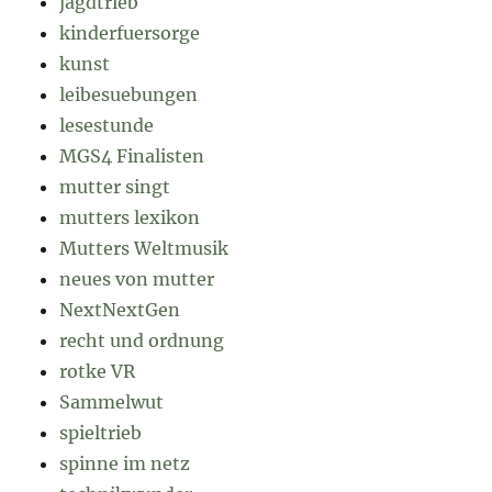
jagdtrieb
kinderfuersorge
kunst
leibesuebungen
lesestunde
MGS4 Finalisten
mutter singt
mutters lexikon
Mutters Weltmusik
neues von mutter
NextNextGen
recht und ordnung
rotke VR
Sammelwut
spieltrieb
spinne im netz