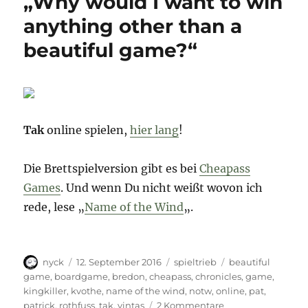
„Why would I want to win
anything other than a
beautiful game?“
Tak
online spielen,
hier lang
!
Die Brettspielversion gibt es bei
Cheapass
Games
. Und wenn Du nicht weißt wovon ich
rede, lese „
Name of the Wind
„.
Autor
Veröffentlicht
Kategorien
Schlagwörter
nyck
12. September 2016
spieltrieb
beautiful
am
game
,
boardgame
,
bredon
,
cheapass
,
chronicles
,
game
,
kingkiller
,
kvothe
,
name of the wind
,
notw
,
online
,
pat
,
zu
patrick
,
rothfuss
,
tak
,
vintas
2 Kommentare