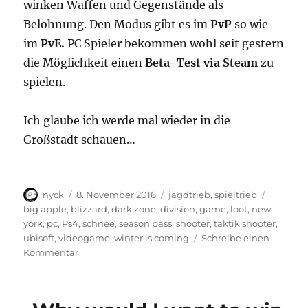
winken Waffen und Gegenstände als
Belohnung. Den Modus gibt es im
PvP
so wie
im
PvE.
PC Spieler bekommen wohl seit gestern
die Möglichkeit einen
Beta-Test via Steam
zu
spielen.
Ich glaube ich werde mal wieder in die
Großstadt schauen…
Autor
Veröffentlicht
Kategorien
Schlagw
nyck
8. November 2016
jagdtrieb
,
spieltrieb
am
big apple
,
blizzard
,
dark zone
,
division
,
game
,
loot
,
new
york
,
pc
,
Ps4
,
schnee
,
season pass
,
shooter
,
taktik shooter
,
ubisoft
,
videogame
,
winter is coming
Schreibe einen
zu
Kommentar
Surviving
the
Division