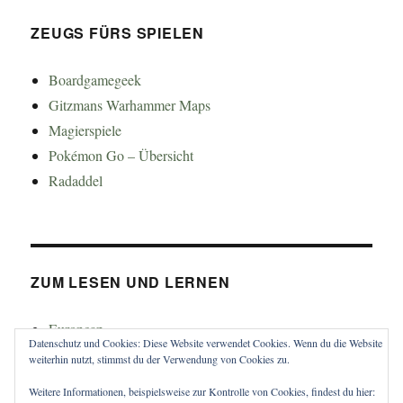
ZEUGS FÜRS SPIELEN
Boardgamegeek
Gitzmans Warhammer Maps
Magierspiele
Pokémon Go – Übersicht
Radaddel
ZUM LESEN UND LERNEN
Euroncap
Datenschutz und Cookies: Diese Website verwendet Cookies. Wenn du die Website
Tong
weiterhin nutzt, stimmst du der Verwendung von Cookies zu.
Weitere Informationen, beispielsweise zur Kontrolle von Cookies, findest du hier: