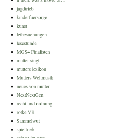
jagdtrieb
kinderfuersorge
kunst
leibesuebungen
lesestunde
MGS4 Finalisten
mutter singt
mutters lexikon
Mutters Weltmusik
neues von mutter
NextNextGen
recht und ordnung
rotke VR
Sammelwut
spieltrieb
spinne im netz