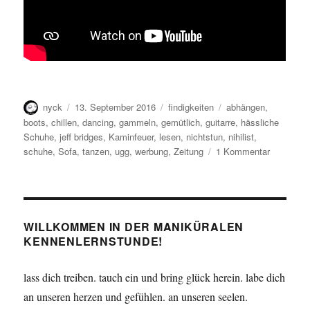
Autor
Veröffentlicht
Kategorien
Schlagwörter
nyck
13. September 2016
findigkeiten
abhängen
,
am
boots
,
chillen
,
dancing
,
gammeln
,
gemütlich
,
guitarre
,
hässliche
Schuhe
,
jeff bridges
,
Kaminfeuer
,
lesen
,
nichtstun
,
nihilist
,
zu
schuhe
,
Sofa
,
tanzen
,
ugg
,
werbung
,
Zeitung
1 Kommentar
Nichtstun
WILLKOMMEN IN DER MANIKÜRALEN
KENNENLERNSTUNDE!
lass dich treiben. tauch ein und bring glück herein. labe dich
an unseren herzen und gefühlen. an unseren seelen.