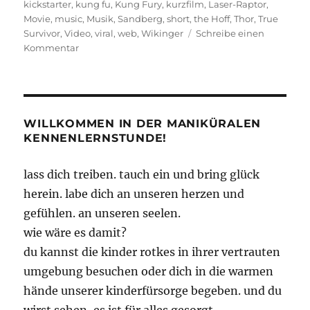
kickstarter
,
kung fu
,
Kung Fury
,
kurzfilm
,
Laser-Raptor
,
Movie
,
music
,
Musik
,
Sandberg
,
short
,
the Hoff
,
Thor
,
True
Survivor
,
Video
,
viral
,
web
,
Wikinger
Schreibe einen
zu
Kommentar
„I
am
disarming
you“
WILLKOMMEN IN DER MANIKÜRALEN
KENNENLERNSTUNDE!
lass dich treiben. tauch ein und bring glück
herein. labe dich an unseren herzen und
gefühlen. an unseren seelen.
wie wäre es damit?
du kannst die kinder rotkes in ihrer vertrauten
umgebung besuchen oder dich in die warmen
hände unserer kinderfürsorge begeben. und du