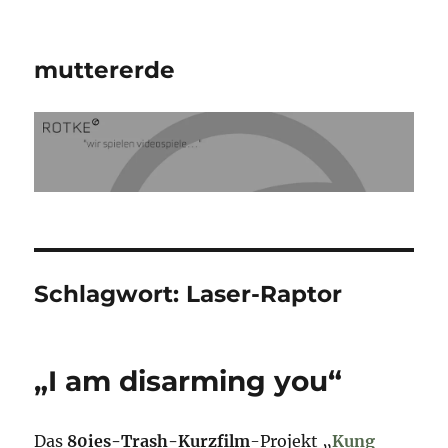
muttererde
Schlagwort:
Laser-Raptor
„I am disarming you“
Das
80ies-Trash-Kurzfilm
-Projekt „
Kung