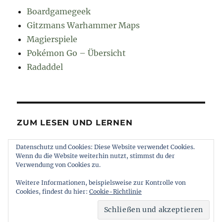
Boardgamegeek
Gitzmans Warhammer Maps
Magierspiele
Pokémon Go – Übersicht
Radaddel
ZUM LESEN UND LERNEN
Datenschutz und Cookies: Diese Website verwendet Cookies.
Euroncap
Wenn du die Website weiterhin nutzt, stimmst du der
Tong
Verwendung von Cookies zu.
Weitere Informationen, beispielsweise zur Kontrolle von
Cookies, findest du hier:
Cookie-Richtlinie
muttererde
Impressum und Datenschutz
Stolz
präsentiert von WordPress