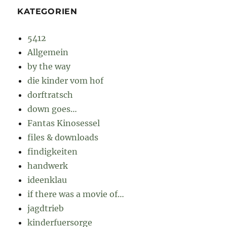
KATEGORIEN
5412
Allgemein
by the way
die kinder vom hof
dorftratsch
down goes…
Fantas Kinosessel
files & downloads
findigkeiten
handwerk
ideenklau
if there was a movie of…
jagdtrieb
kinderfuersorge