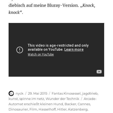
diebisch auf meine Bluray-Version. „
Knock,
knock“
.
Autor
Veröffentlicht
Kategorien
nyck
29. Mai 2015
Fantas Kinosessel
,
jagdtrieb
,
am
Schlagwörter
kunst
,
spinne im netz
,
Wunder der Technik
Arcade-
Automat erschießt kleinen Hund
,
Backer
,
Cannes
,
Dinosaurier
,
Film
,
Hasselhoff
,
Hitler
,
Katzenberg
,