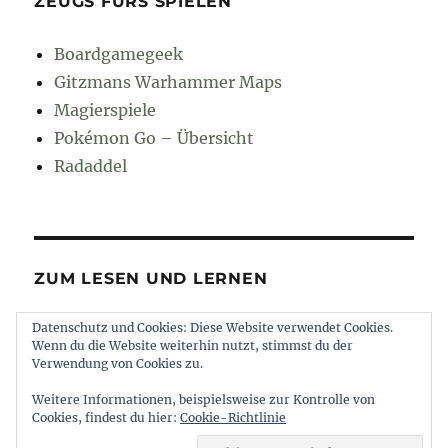
ZEUGS FÜRS SPIELEN
Boardgamegeek
Gitzmans Warhammer Maps
Magierspiele
Pokémon Go – Übersicht
Radaddel
ZUM LESEN UND LERNEN
Datenschutz und Cookies: Diese Website verwendet Cookies.
Euroncap
Wenn du die Website weiterhin nutzt, stimmst du der
Tong
Verwendung von Cookies zu.
Weitere Informationen, beispielsweise zur Kontrolle von
Cookies, findest du hier:
Cookie-Richtlinie
muttererde
Impressum und Datenschutz
Stolz