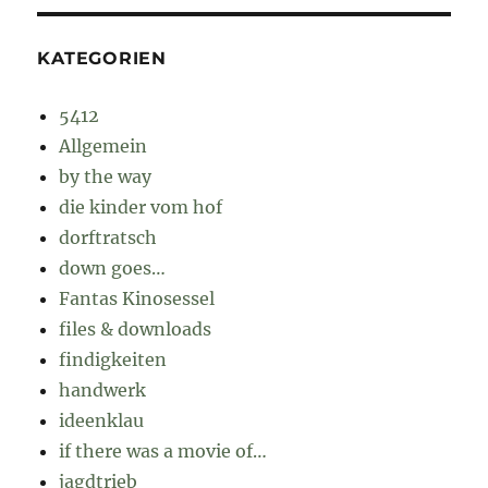
KATEGORIEN
5412
Allgemein
by the way
die kinder vom hof
dorftratsch
down goes…
Fantas Kinosessel
files & downloads
findigkeiten
handwerk
ideenklau
if there was a movie of…
jagdtrieb