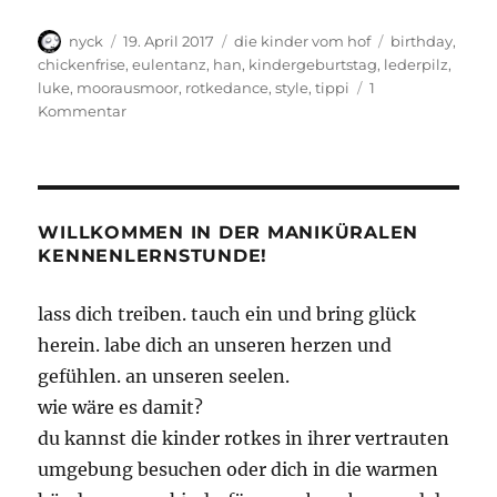
Autor
Veröffentlicht
Kategorien
Schlagwörter
nyck
19. April 2017
die kinder vom hof
birthday
,
am
chickenfrise
,
eulentanz
,
han
,
kindergeburtstag
,
lederpilz
,
luke
,
moorausmoor
,
rotkedance
,
style
,
tippi
1
zu
Kommentar
Kindergeburtstag!
WILLKOMMEN IN DER MANIKÜRALEN
KENNENLERNSTUNDE!
lass dich treiben. tauch ein und bring glück
herein. labe dich an unseren herzen und
gefühlen. an unseren seelen.
wie wäre es damit?
du kannst die kinder rotkes in ihrer vertrauten
umgebung besuchen oder dich in die warmen