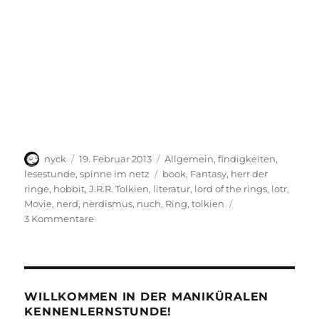
Autor
Veröffentlicht
Kategorien
nyck
19. Februar 2013
Allgemein
,
findigkeiten
,
am
Schlagwörter
lesestunde
,
spinne im netz
book
,
Fantasy
,
herr der
ringe
,
hobbit
,
J.R.R. Tolkien
,
literatur
,
lord of the rings
,
lotr
,
Movie
,
nerd
,
nerdismus
,
nuch
,
Ring
,
tolkien
zu
3 Kommentare
LOTR
Project
WILLKOMMEN IN DER MANIKÜRALEN
KENNENLERNSTUNDE!