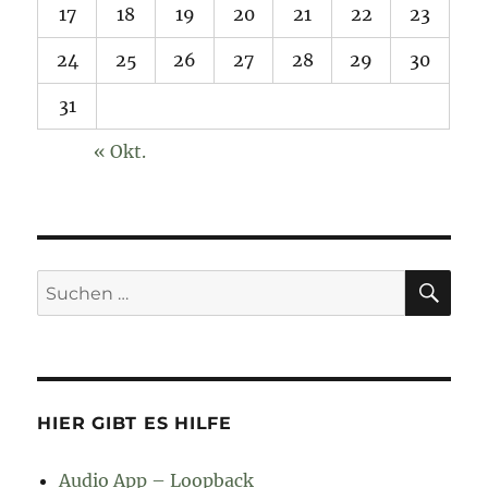
17
18
19
20
21
22
23
24
25
26
27
28
29
30
31
« Okt.
SU
Suchen
nach:
HIER GIBT ES HILFE
Audio App – Loopback