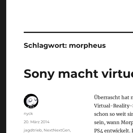
Schlagwort:
morpheus
Sony macht virtue
Überrascht hat
Virtual-Reality
Autor
nyck
schon so weit si
Veröffentlicht
20. März 2014
sein, wann Morp
am
Kategorien
jagdtrieb
,
NextNextGen
,
PS4 entwickelt.