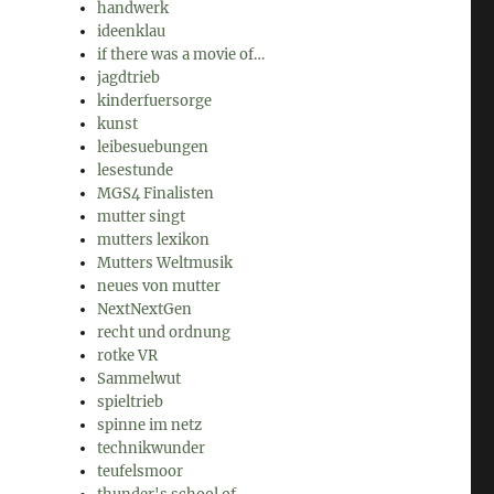
handwerk
ideenklau
if there was a movie of…
jagdtrieb
kinderfuersorge
kunst
leibesuebungen
lesestunde
MGS4 Finalisten
mutter singt
mutters lexikon
Mutters Weltmusik
neues von mutter
NextNextGen
recht und ordnung
rotke VR
Sammelwut
spieltrieb
spinne im netz
technikwunder
teufelsmoor