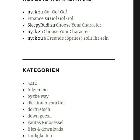
nyck
zu
Go! Go! Go!
Finance
zu
Go! Go! Go!
SleepyRudi
zu
Choose Your Character
nyck
zu
Choose Your Character
nyck
zu
8 Freunde (Sprites) sollt Ihr sein
KATEGORIEN
5412
Allgemein
by the way
die kinder vom hof
dorftratsch
down goes…
Fantas Kinosessel
files & downloads
findigkeiten