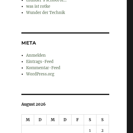
thunder's school of…
was ist rotke
Wunder der Technik
META
Anmelden
Eintrags-Feed
Kommentar-Feed
WordPress.org
August 2026
M
D
M
D
F
S
S
1
2