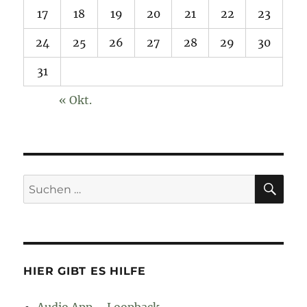
17
18
19
20
21
22
23
24
25
26
27
28
29
30
31
« Okt.
SU
Suchen
nach:
HIER GIBT ES HILFE