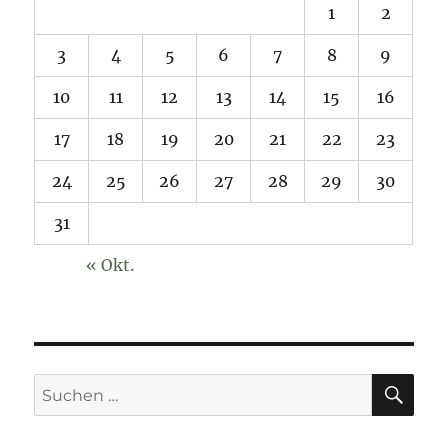
1
2
3
4
5
6
7
8
9
10
11
12
13
14
15
16
17
18
19
20
21
22
23
24
25
26
27
28
29
30
31
« Okt.
SU
Suchen
nach: