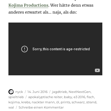
Kojima Productions
. Wer hätte denn etwas
anderes erwartet als… naja, als
das
:
Autor
Veröffentlicht
Kategorien
nyck
14. Juni 2016
jagdtrieb
,
NextNextGen
,
am
Schlagwörter
spieltrieb
apokalyptische reiter
,
baby
,
e3 2016
,
fisch
,
kojima
,
krebs
,
nackter mann
,
öl
,
prints
,
schwarz
,
strand
,
zu
wal
Schreibe einen Kommentar