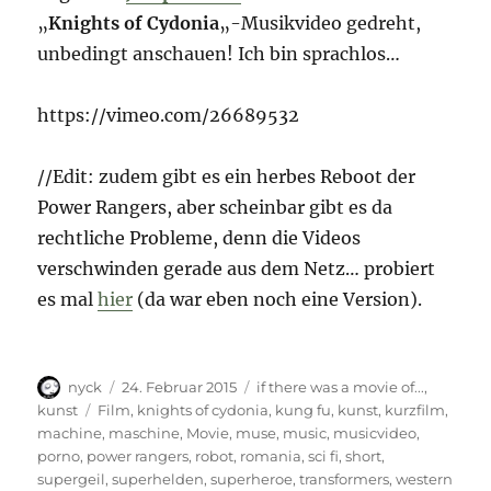
„
Knights of Cydonia
„-Musikvideo gedreht,
unbedingt anschauen! Ich bin sprachlos…
https://vimeo.com/26689532
//Edit: zudem gibt es ein herbes Reboot der
Power Rangers, aber scheinbar gibt es da
rechtliche Probleme, denn die Videos
verschwinden gerade aus dem Netz… probiert
es mal
hier
(da war eben noch eine Version).
Autor
Veröffentlicht
Kategorien
nyck
24. Februar 2015
if there was a movie of...
,
am
Schlagwörter
kunst
Film
,
knights of cydonia
,
kung fu
,
kunst
,
kurzfilm
,
machine
,
maschine
,
Movie
,
muse
,
music
,
musicvideo
,
porno
,
power rangers
,
robot
,
romania
,
sci fi
,
short
,
supergeil
,
superhelden
,
superheroe
,
transformers
,
western