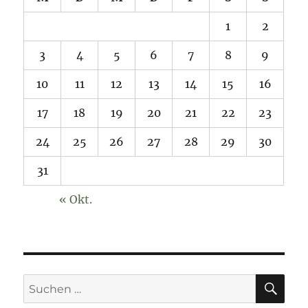
1
2
3
4
5
6
7
8
9
10
11
12
13
14
15
16
17
18
19
20
21
22
23
24
25
26
27
28
29
30
31
« Okt.
SU
Suchen
nach: