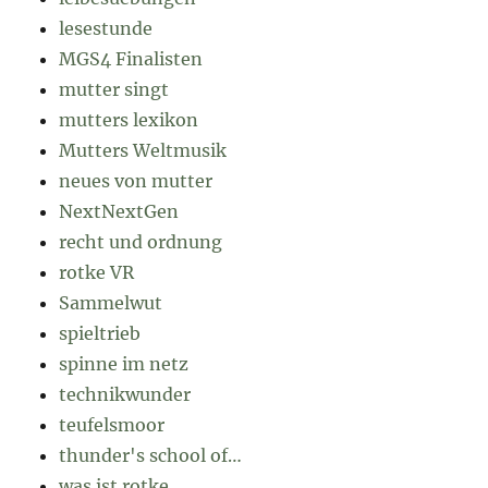
lesestunde
MGS4 Finalisten
mutter singt
mutters lexikon
Mutters Weltmusik
neues von mutter
NextNextGen
recht und ordnung
rotke VR
Sammelwut
spieltrieb
spinne im netz
technikwunder
teufelsmoor
thunder's school of…
was ist rotke