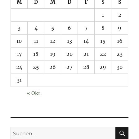
M
D
M
D
F
S
S
1
2
3
4
5
6
7
8
9
10
11
12
13
14
15
16
17
18
19
20
21
22
23
24
25
26
27
28
29
30
31
« Okt.
SU
Suchen