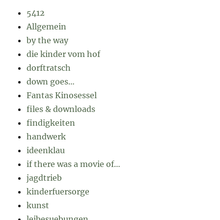
5412
Allgemein
by the way
die kinder vom hof
dorftratsch
down goes…
Fantas Kinosessel
files & downloads
findigkeiten
handwerk
ideenklau
if there was a movie of…
jagdtrieb
kinderfuersorge
kunst
leibesuebungen