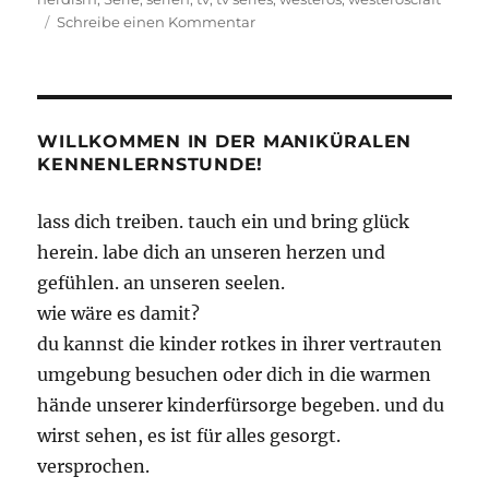
zu
Schreibe einen Kommentar
So
we
built
Westeros
in
WILLKOMMEN IN DER MANIKÜRALEN
Minecraft
KENNENLERNSTUNDE!
lass dich treiben. tauch ein und bring glück
herein. labe dich an unseren herzen und
gefühlen. an unseren seelen.
wie wäre es damit?
du kannst die kinder rotkes in ihrer vertrauten
umgebung besuchen oder dich in die warmen
hände unserer kinderfürsorge begeben. und du
wirst sehen, es ist für alles gesorgt.
versprochen.