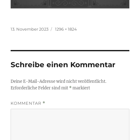
Veröffentlicht
Originalgröße
13. November 2023
1296 × 1824
am
Schreibe einen Kommentar
Deine E-Mail-Adresse wird nicht veröffentlicht.
Erforderliche Felder sind mit
*
markiert
KOMMENTAR
*