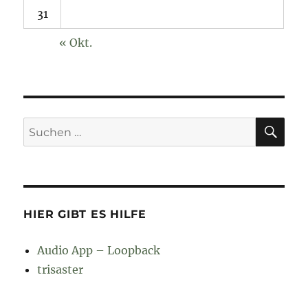
31
« Okt.
SU
Suchen
nach:
HIER GIBT ES HILFE
Audio App – Loopback
trisaster