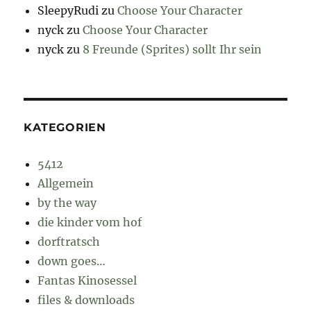
SleepyRudi
zu
Choose Your Character
nyck
zu
Choose Your Character
nyck
zu
8 Freunde (Sprites) sollt Ihr sein
KATEGORIEN
5412
Allgemein
by the way
die kinder vom hof
dorftratsch
down goes…
Fantas Kinosessel
files & downloads