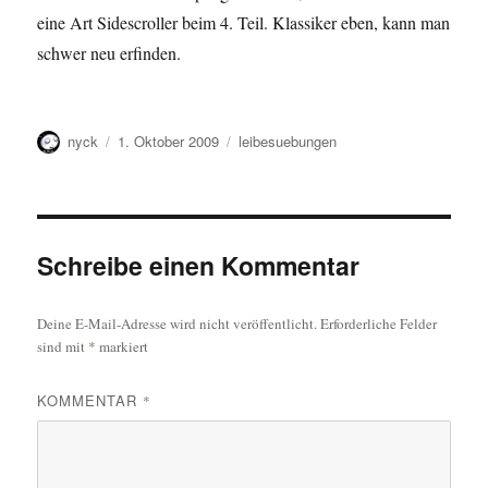
eine Art Sidescroller beim 4. Teil. Klassiker eben, kann man
schwer neu erfinden.
Autor
Veröffentlicht
Kategorien
nyck
1. Oktober 2009
leibesuebungen
am
Schreibe einen Kommentar
Deine E-Mail-Adresse wird nicht veröffentlicht.
Erforderliche Felder
sind mit
*
markiert
KOMMENTAR
*