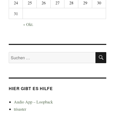
24
25
26
27
28
29
30
31
« Okt.
SU
Suchen
nach:
HIER GIBT ES HILFE
Audio App – Loopback
trisaster