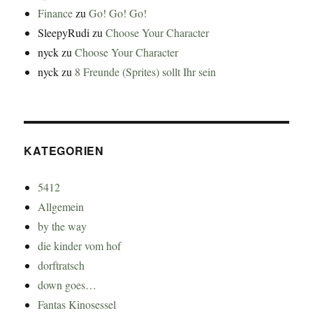
Finance
zu
Go! Go! Go!
SleepyRudi
zu
Choose Your Character
nyck
zu
Choose Your Character
nyck
zu
8 Freunde (Sprites) sollt Ihr sein
KATEGORIEN
5412
Allgemein
by the way
die kinder vom hof
dorftratsch
down goes…
Fantas Kinosessel