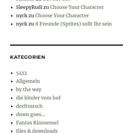
SleepyRudi
zu
Choose Your Character
nyck
zu
Choose Your Character
nyck
zu
8 Freunde (Sprites) sollt Ihr sein
KATEGORIEN
5412
Allgemein
by the way
die kinder vom hof
dorftratsch
down goes…
Fantas Kinosessel
files & downloads