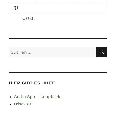
31
« Okt.
SU
Suchen
nach:
HIER GIBT ES HILFE
Audio App – Loopback
trisaster