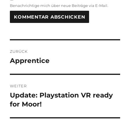
Benachrichtige mich über neue Beiträge via E-Mail.
Beitragsnavigation
ZURÜCK
Apprentice
Vorheriger
Beitrag:
WEITER
Update: Playstation VR ready
Nächster
Beitrag:
for Moor!