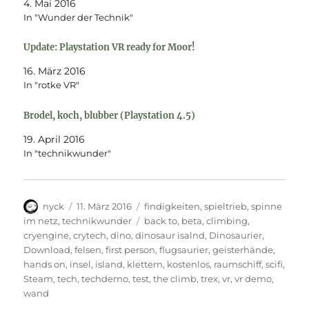
4. Mai 2016
In "Wunder der Technik"
Update: Playstation VR ready for Moor!
16. März 2016
In "rotke VR"
Brodel, koch, blubber (Playstation 4.5)
19. April 2016
In "technikwunder"
Autor
Veröffentlicht
Kategorien
nyck
11. März 2016
findigkeiten
,
spieltrieb
,
spinne
am
Schlagwörter
im netz
,
technikwunder
back to
,
beta
,
climbing
,
cryengine
,
crytech
,
dino
,
dinosaur isalnd
,
Dinosaurier
,
Download
,
felsen
,
first person
,
flugsaurier
,
geisterhände
,
hands on
,
insel
,
island
,
klettern
,
kostenlos
,
raumschiff
,
scifi
,
Steam
,
tech
,
techdemo
,
test
,
the climb
,
trex
,
vr
,
vr demo
,
wand