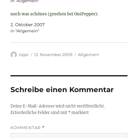
In "Allgemein"
noch was schönes (gesehen bei OniPepper):
2. Oktober 2007
In "Allgemein"
Autor
Veröffentlicht
Kategorien
tippi
12. November 2009
Allgemein
am
Schreibe einen Kommentar
Deine E-Mail-Adresse wird nicht veröffentlicht.
Erforderliche Felder sind mit
*
markiert
KOMMENTAR
*