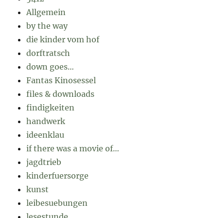
Allgemein
by the way
die kinder vom hof
dorftratsch
down goes…
Fantas Kinosessel
files & downloads
findigkeiten
handwerk
ideenklau
if there was a movie of…
jagdtrieb
kinderfuersorge
kunst
leibesuebungen
lesestunde