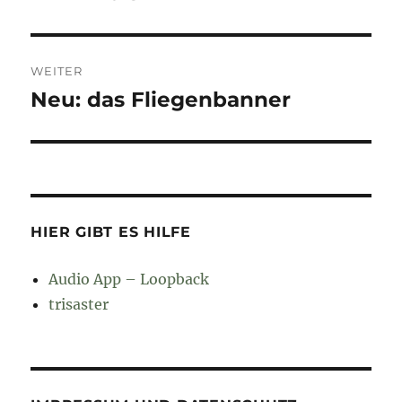
WEITER
Neu: das Fliegenbanner
Nächster
Beitrag:
HIER GIBT ES HILFE
Audio App – Loopback
trisaster