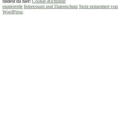
findest du hier:
Cookie-Richtlinie
muttererde
Impressum und Datenschutz
Stolz präsentiert von
WordPress