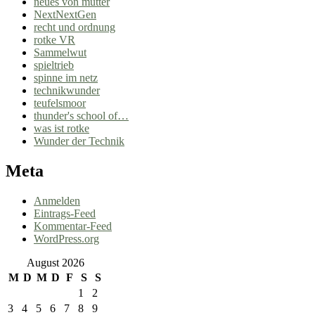
neues von mutter
NextNextGen
recht und ordnung
rotke VR
Sammelwut
spieltrieb
spinne im netz
technikwunder
teufelsmoor
thunder's school of…
was ist rotke
Wunder der Technik
Meta
Anmelden
Eintrags-Feed
Kommentar-Feed
WordPress.org
August 2026
M
D
M
D
F
S
S
1
2
3
4
5
6
7
8
9