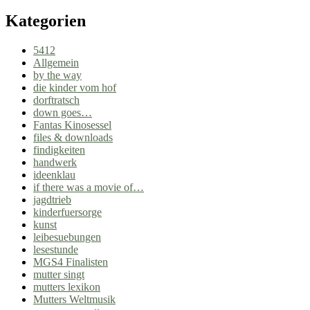
Kategorien
5412
Allgemein
by the way
die kinder vom hof
dorftratsch
down goes…
Fantas Kinosessel
files & downloads
findigkeiten
handwerk
ideenklau
if there was a movie of…
jagdtrieb
kinderfuersorge
kunst
leibesuebungen
lesestunde
MGS4 Finalisten
mutter singt
mutters lexikon
Mutters Weltmusik