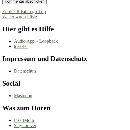
Beitragsnavigation
Vorheriger
Zurück
8-Bit Lego-Trip
Nächster
Beitrag:
Weiter
wunschliste
Beitrag:
Hier gibt es Hilfe
Audio App – Loopback
trisaster
Impressum und Datenschutz
Datenschutz
Social
Mastodon
Was zum Hören
InsertMoin
Stay forever