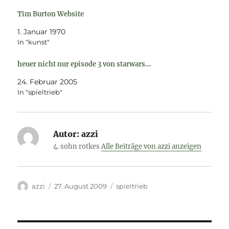
Tim Burton Website
1. Januar 1970
In "kunst"
heuer nicht nur episode 3 von starwars…
24. Februar 2005
In "spieltrieb"
Autor:
azzi
4. sohn rotkes
Alle Beiträge von azzi anzeigen
Autor
Veröffentlicht
Kategorien
azzi
27. August 2009
spieltrieb
am