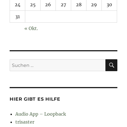
24
25
26
27
28
29
30
31
« Okt.
SU
Suchen
nach:
HIER GIBT ES HILFE
Audio App – Loopback
trisaster