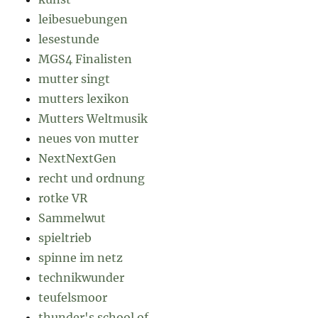
leibesuebungen
lesestunde
MGS4 Finalisten
mutter singt
mutters lexikon
Mutters Weltmusik
neues von mutter
NextNextGen
recht und ordnung
rotke VR
Sammelwut
spieltrieb
spinne im netz
technikwunder
teufelsmoor
thunder's school of…