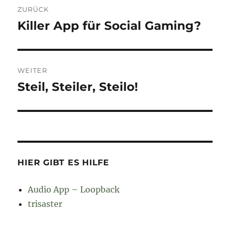
ZURÜCK
Killer App für Social Gaming?
Vorheriger
Beitrag:
WEITER
Steil, Steiler, Steilo!
Nächster
Beitrag:
HIER GIBT ES HILFE
Audio App – Loopback
trisaster