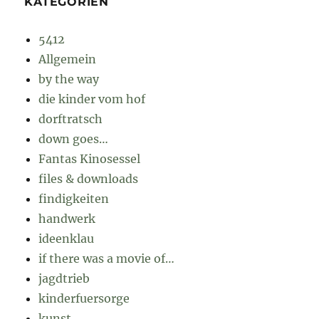
KATEGORIEN
5412
Allgemein
by the way
die kinder vom hof
dorftratsch
down goes…
Fantas Kinosessel
files & downloads
findigkeiten
handwerk
ideenklau
if there was a movie of…
jagdtrieb
kinderfuersorge
kunst