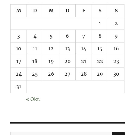
M
D
M
D
F
S
S
1
2
3
4
5
6
7
8
9
10
11
12
13
14
15
16
17
18
19
20
21
22
23
24
25
26
27
28
29
30
31
« Okt.
SU