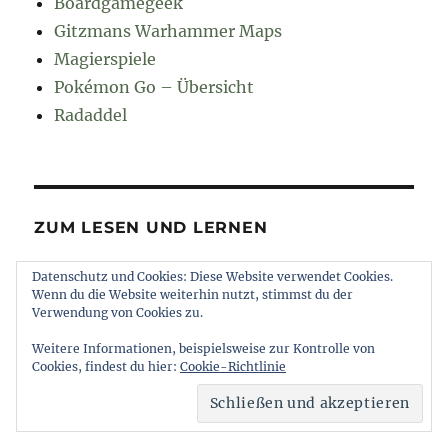
Boardgamegeek
Gitzmans Warhammer Maps
Magierspiele
Pokémon Go – Übersicht
Radaddel
ZUM LESEN UND LERNEN
Datenschutz und Cookies: Diese Website verwendet Cookies.
Euroncap
Wenn du die Website weiterhin nutzt, stimmst du der
Tong
Verwendung von Cookies zu.
Weitere Informationen, beispielsweise zur Kontrolle von
Cookies, findest du hier:
Cookie-Richtlinie
muttererde
Impressum und Datenschutz
Stolz
präsentiert von WordPress