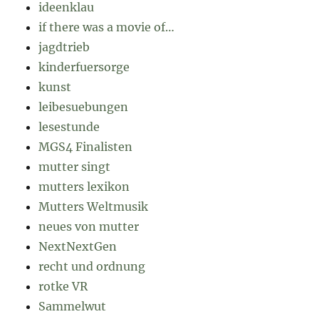
ideenklau
if there was a movie of…
jagdtrieb
kinderfuersorge
kunst
leibesuebungen
lesestunde
MGS4 Finalisten
mutter singt
mutters lexikon
Mutters Weltmusik
neues von mutter
NextNextGen
recht und ordnung
rotke VR
Sammelwut