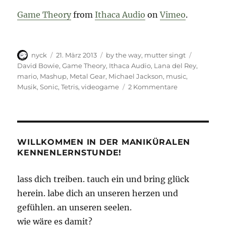
Game Theory
from
Ithaca Audio
on
Vimeo
.
Autor
Veröffentlicht
Kategorien
Schlagwö
nyck
21. März 2013
by the way
,
mutter singt
am
David Bowie
,
Game Theory
,
Ithaca Audio
,
Lana del Rey
,
mario
,
Mashup
,
Metal Gear
,
Michael Jackson
,
music
,
zu
Musik
,
Sonic
,
Tetris
,
videogame
2 Kommentare
Videogame-
Music-
Mashup
WILLKOMMEN IN DER MANIKÜRALEN
KENNENLERNSTUNDE!
lass dich treiben. tauch ein und bring glück
herein. labe dich an unseren herzen und
gefühlen. an unseren seelen.
wie wäre es damit?