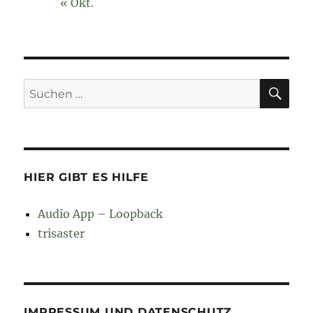
« Okt.
SU
Suchen
nach:
HIER GIBT ES HILFE
Audio App – Loopback
trisaster
IMPRESSUM UND DATENSCHUTZ