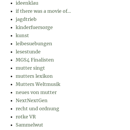
ideenklau
if there was a movie of…
jagdtrieb
kinderfuersorge
kunst
leibesuebungen
lesestunde
MGS4 Finalisten
mutter singt
mutters lexikon
Mutters Weltmusik
neues von mutter
NextNextGen
recht und ordnung
rotke VR
Sammelwut