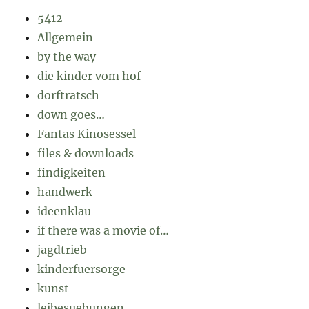
5412
Allgemein
by the way
die kinder vom hof
dorftratsch
down goes…
Fantas Kinosessel
files & downloads
findigkeiten
handwerk
ideenklau
if there was a movie of…
jagdtrieb
kinderfuersorge
kunst
leibesuebungen