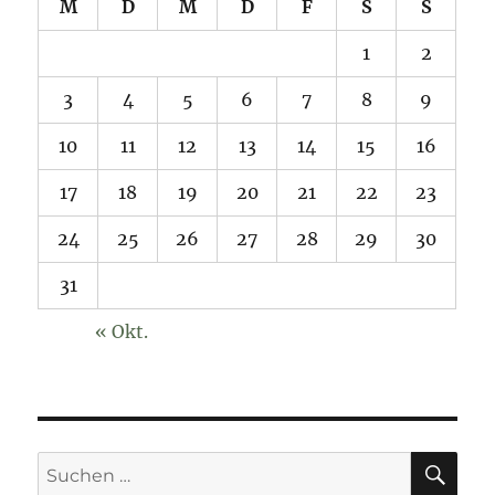
M
D
M
D
F
S
S
1
2
3
4
5
6
7
8
9
10
11
12
13
14
15
16
17
18
19
20
21
22
23
24
25
26
27
28
29
30
31
« Okt.
SU
Suchen