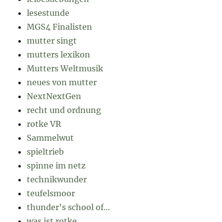
lesestunde
MGS4 Finalisten
mutter singt
mutters lexikon
Mutters Weltmusik
neues von mutter
NextNextGen
recht und ordnung
rotke VR
Sammelwut
spieltrieb
spinne im netz
technikwunder
teufelsmoor
thunder's school of…
was ist rotke