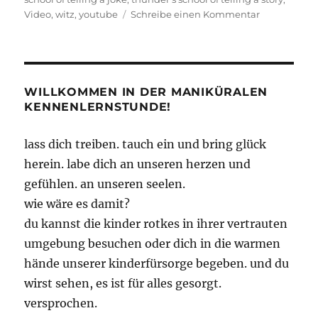
zu
Video
,
witz
,
youtube
Schreibe einen Kommentar
Und
nun
lernen
wir,
wie
WILLKOMMEN IN DER MANIKÜRALEN
man
KENNENLERNSTUNDE!
einen
Witz
lass dich treiben. tauch ein und bring glück
erzählt.
herein. labe dich an unseren herzen und
gefühlen. an unseren seelen.
wie wäre es damit?
du kannst die kinder rotkes in ihrer vertrauten
umgebung besuchen oder dich in die warmen
hände unserer kinderfürsorge begeben. und du
wirst sehen, es ist für alles gesorgt.
versprochen.