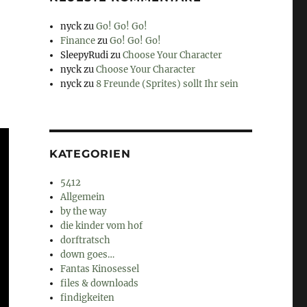
nyck
zu
Go! Go! Go!
Finance
zu
Go! Go! Go!
SleepyRudi
zu
Choose Your Character
nyck
zu
Choose Your Character
nyck
zu
8 Freunde (Sprites) sollt Ihr sein
KATEGORIEN
5412
Allgemein
by the way
die kinder vom hof
dorftratsch
down goes…
Fantas Kinosessel
files & downloads
findigkeiten