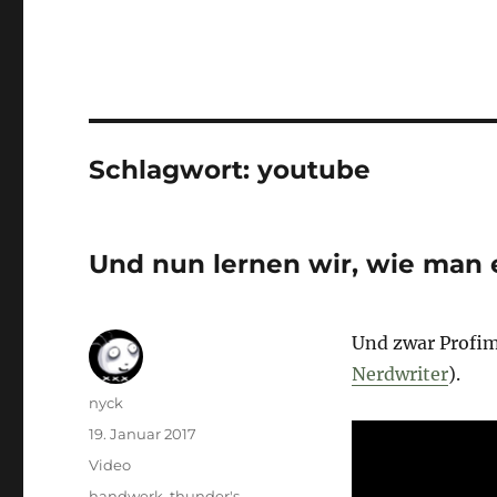
Schlagwort:
youtube
Und nun lernen wir, wie man e
Und zwar Profimä
Nerdwriter
).
Autor
nyck
Veröffentlicht
19. Januar 2017
am
Format
Video
Kategorien
handwerk
,
thunder's