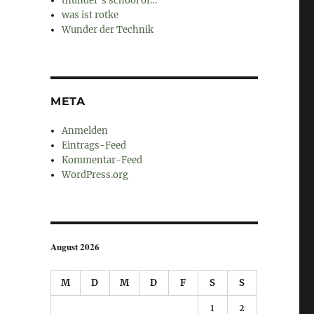
thunder's school of…
was ist rotke
Wunder der Technik
META
Anmelden
Eintrags-Feed
Kommentar-Feed
WordPress.org
August 2026
M
D
M
D
F
S
S
1
2