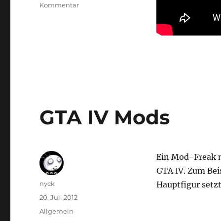
zu
Kommentar
Nerds
like
us
–
Star
Wars
Anime
GTA IV Mods
Ein Mod-Freak n
GTA IV. Zum Beis
Autor
nyck
Hauptfigur setz
Veröffentlicht
20. Juli 2012
am
Kategorien
Allgemein