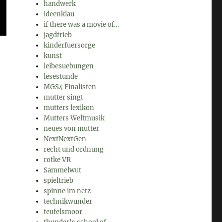
handwerk
ideenklau
if there was a movie of…
jagdtrieb
kinderfuersorge
kunst
leibesuebungen
lesestunde
MGS4 Finalisten
mutter singt
mutters lexikon
Mutters Weltmusik
neues von mutter
NextNextGen
recht und ordnung
rotke VR
Sammelwut
spieltrieb
spinne im netz
technikwunder
teufelsmoor